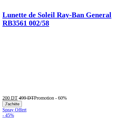
Lunette de Soleil Ray-Ban General
RB3561 002/58
200
DT
499
DT
Promotion
-
60%
J'achète
Spray Offert
-
45%