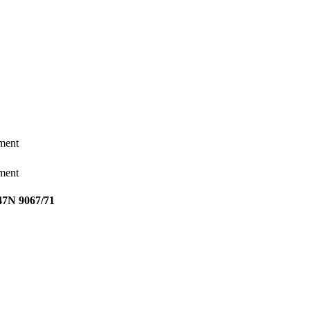
ement
ement
47N 9067/71