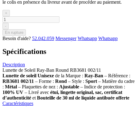
le colis en présence du livreur avant de procéder au paiement.
+
-
En rupture
Besoin d'aide?
52.042.059
Messenger
Whatsapp
Whatsapp
Spécifications
Description
Lunette de Soleil Ray-Ban Round RB3681 002/11
Lunette de soleil
Unisexe
de la Marque :
Ray-Ban
– Référence :
RB3681 002/11
– Forme :
Rond
– Style :
Sport
– Matière du cadre
:
Métal
– Plaquettes de nez :
Ajustable
– Indice de protection :
100% UV
– Livré avec
étui, lingette original, sac, certificat
d’authenticité
et
Bouteille de 30 ml
de liquide antibuée offerte
Caractéristiques