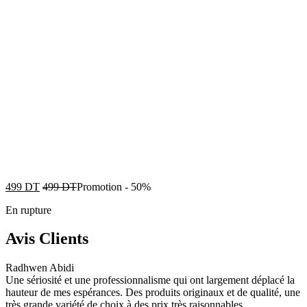
499
DT
499
DT
Promotion
-
50%
En rupture
Avis Clients
Radhwen Abidi
Une sériosité et une professionnalisme qui ont largement déplacé la
hauteur de mes espérances. Des produits originaux et de qualité, une
très grande variété de choix à des prix très raisonnables.