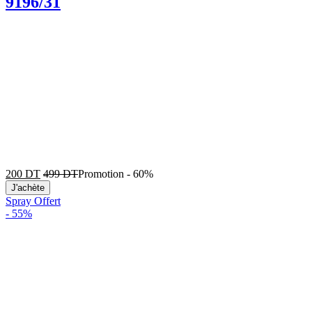
9196/31
200
DT
499
DT
Promotion
-
60%
J'achète
Spray Offert
-
55%