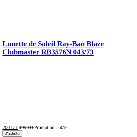
Lunette de Soleil Ray-Ban Blaze
Clubmaster RB3576N 043/73
200
DT
499
DT
Promotion
-
60%
J'achète