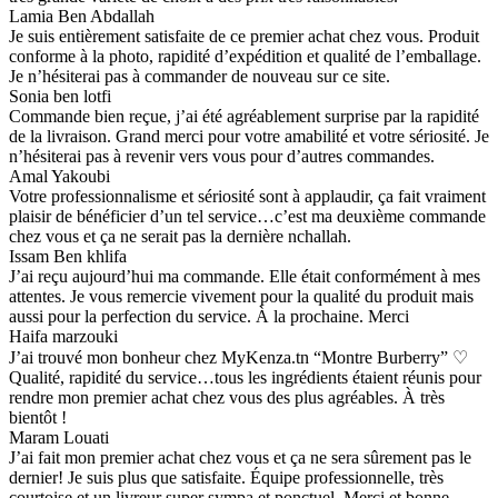
Lamia Ben Abdallah
Je suis entièrement satisfaite de ce premier achat chez vous. Produit
conforme à la photo, rapidité d’expédition et qualité de l’emballage.
Je n’hésiterai pas à commander de nouveau sur ce site.
Sonia ben lotfi
Commande bien reçue, j’ai été agréablement surprise par la rapidité
de la livraison. Grand merci pour votre amabilité et votre sériosité. Je
n’hésiterai pas à revenir vers vous pour d’autres commandes.
Amal Yakoubi
Votre professionnalisme et sériosité sont à applaudir, ça fait vraiment
plaisir de bénéficier d’un tel service…c’est ma deuxième commande
chez vous et ça ne serait pas la dernière nchallah.
Issam Ben khlifa
J’ai reçu aujourd’hui ma commande. Elle était conformément à mes
attentes. Je vous remercie vivement pour la qualité du produit mais
aussi pour la perfection du service. À la prochaine. Merci
Haifa marzouki
J’ai trouvé mon bonheur chez MyKenza.tn “Montre Burberry” ♡
Qualité, rapidité du service…tous les ingrédients étaient réunis pour
rendre mon premier achat chez vous des plus agréables. À très
bientôt !
Maram Louati
J’ai fait mon premier achat chez vous et ça ne sera sûrement pas le
dernier! Je suis plus que satisfaite. Équipe professionnelle, très
courtoise et un livreur super sympa et ponctuel. Merci et bonne