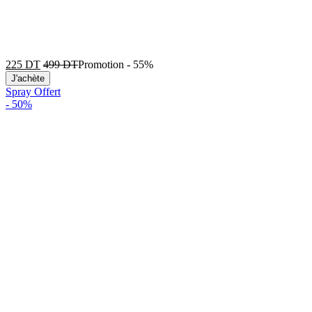
225
DT
499
DT
Promotion
-
55%
J'achète
Spray Offert
-
50%