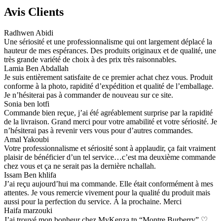
Avis Clients
Radhwen Abidi
Une sériosité et une professionnalisme qui ont largement déplacé la
hauteur de mes espérances. Des produits originaux et de qualité, une
très grande variété de choix à des prix très raisonnables.
Lamia Ben Abdallah
Je suis entièrement satisfaite de ce premier achat chez vous. Produit
conforme à la photo, rapidité d’expédition et qualité de l’emballage.
Je n’hésiterai pas à commander de nouveau sur ce site.
Sonia ben lotfi
Commande bien reçue, j’ai été agréablement surprise par la rapidité
de la livraison. Grand merci pour votre amabilité et votre sériosité. Je
n’hésiterai pas à revenir vers vous pour d’autres commandes.
Amal Yakoubi
Votre professionnalisme et sériosité sont à applaudir, ça fait vraiment
plaisir de bénéficier d’un tel service…c’est ma deuxième commande
chez vous et ça ne serait pas la dernière nchallah.
Issam Ben khlifa
J’ai reçu aujourd’hui ma commande. Elle était conformément à mes
attentes. Je vous remercie vivement pour la qualité du produit mais
aussi pour la perfection du service. À la prochaine. Merci
Haifa marzouki
J’ai trouvé mon bonheur chez MyKenza.tn “Montre Burberry” ♡