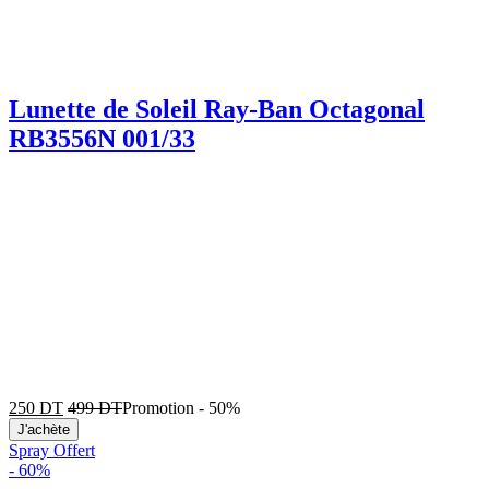
Lunette de Soleil Ray-Ban Octagonal
RB3556N 001/33
250
DT
499
DT
Promotion
-
50%
J'achète
Spray Offert
-
60%