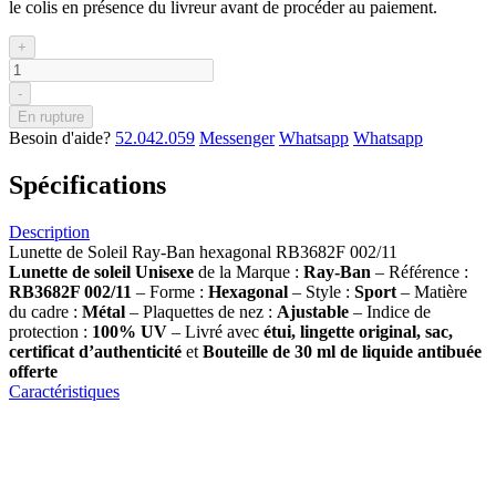
le colis en présence du livreur avant de procéder au paiement.
+
-
En rupture
Besoin d'aide?
52.042.059
Messenger
Whatsapp
Whatsapp
Spécifications
Description
Lunette de Soleil Ray-Ban hexagonal RB3682F 002/11
Lunette de soleil
Unisexe
de la Marque :
Ray-Ban
– Référence :
RB3682F 002/11
– Forme :
Hexagonal
– Style :
Sport
– Matière
du cadre :
Métal
– Plaquettes de nez :
Ajustable
– Indice de
protection :
100% UV
– Livré avec
étui, lingette original, sac,
certificat d’authenticité
et
Bouteille de 30 ml
de liquide antibuée
offerte
Caractéristiques