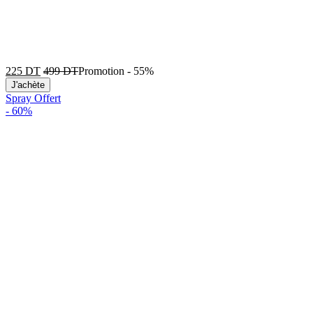
225
DT
499
DT
Promotion
-
55%
J'achète
Spray Offert
-
60%