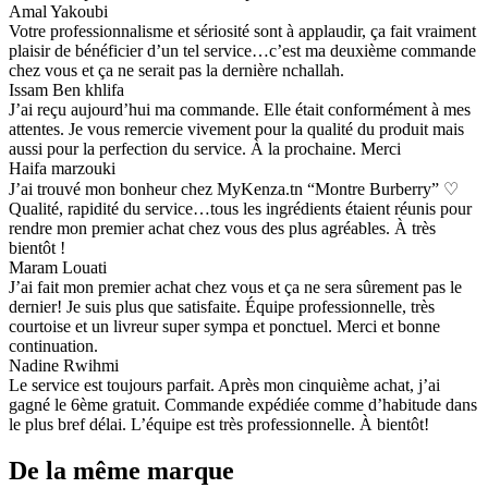
Amal Yakoubi
Votre professionnalisme et sériosité sont à applaudir, ça fait vraiment
plaisir de bénéficier d’un tel service…c’est ma deuxième commande
chez vous et ça ne serait pas la dernière nchallah.
Issam Ben khlifa
J’ai reçu aujourd’hui ma commande. Elle était conformément à mes
attentes. Je vous remercie vivement pour la qualité du produit mais
aussi pour la perfection du service. À la prochaine. Merci
Haifa marzouki
J’ai trouvé mon bonheur chez MyKenza.tn “Montre Burberry” ♡
Qualité, rapidité du service…tous les ingrédients étaient réunis pour
rendre mon premier achat chez vous des plus agréables. À très
bientôt !
Maram Louati
J’ai fait mon premier achat chez vous et ça ne sera sûrement pas le
dernier! Je suis plus que satisfaite. Équipe professionnelle, très
courtoise et un livreur super sympa et ponctuel. Merci et bonne
continuation.
Nadine Rwihmi
Le service est toujours parfait. Après mon cinquième achat, j’ai
gagné le 6ème gratuit. Commande expédiée comme d’habitude dans
le plus bref délai. L’équipe est très professionnelle. À bientôt!
De la même marque