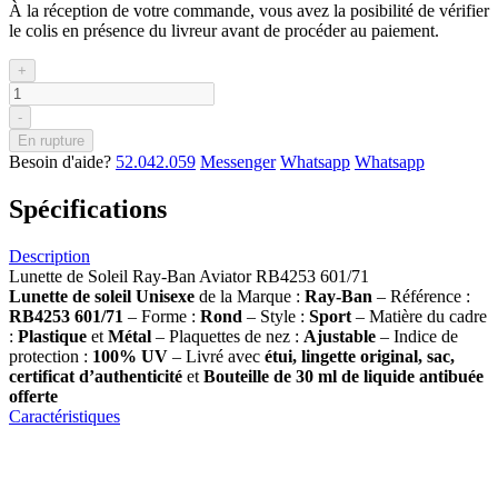
À la réception de votre commande, vous avez la posibilité de vérifier
le colis en présence du livreur avant de procéder au paiement.
+
-
En rupture
Besoin d'aide?
52.042.059
Messenger
Whatsapp
Whatsapp
Spécifications
Description
Lunette de Soleil Ray-Ban Aviator RB4253 601/71
Lunette de soleil
Unisexe
de la Marque :
Ray-Ban
– Référence :
RB4253 601/71
– Forme :
Rond
– Style :
Sport
– Matière du cadre
:
Plastique
et
Métal
– Plaquettes de nez :
Ajustable
– Indice de
protection :
100% UV
– Livré avec
étui, lingette original, sac,
certificat d’authenticité
et
Bouteille de 30 ml
de liquide antibuée
offerte
Caractéristiques