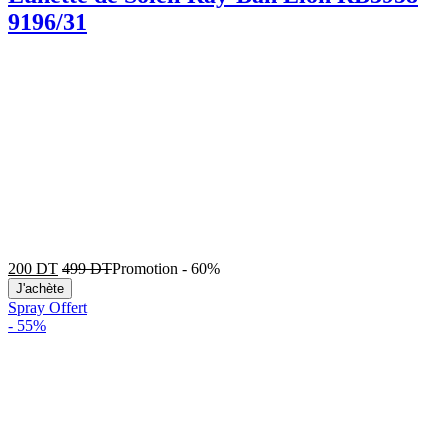
9196/31
200
DT
499
DT
Promotion
-
60%
J'achète
Spray Offert
-
55%