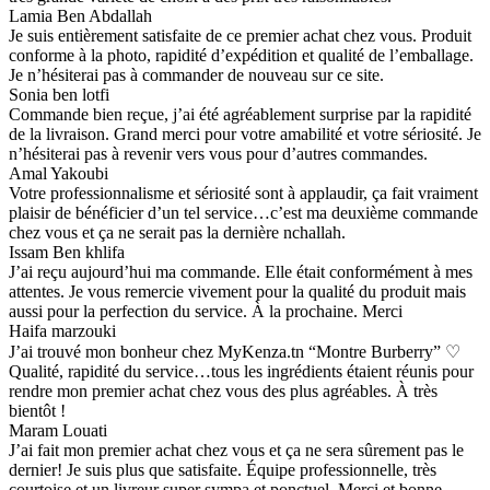
Lamia Ben Abdallah
Je suis entièrement satisfaite de ce premier achat chez vous. Produit
conforme à la photo, rapidité d’expédition et qualité de l’emballage.
Je n’hésiterai pas à commander de nouveau sur ce site.
Sonia ben lotfi
Commande bien reçue, j’ai été agréablement surprise par la rapidité
de la livraison. Grand merci pour votre amabilité et votre sériosité. Je
n’hésiterai pas à revenir vers vous pour d’autres commandes.
Amal Yakoubi
Votre professionnalisme et sériosité sont à applaudir, ça fait vraiment
plaisir de bénéficier d’un tel service…c’est ma deuxième commande
chez vous et ça ne serait pas la dernière nchallah.
Issam Ben khlifa
J’ai reçu aujourd’hui ma commande. Elle était conformément à mes
attentes. Je vous remercie vivement pour la qualité du produit mais
aussi pour la perfection du service. À la prochaine. Merci
Haifa marzouki
J’ai trouvé mon bonheur chez MyKenza.tn “Montre Burberry” ♡
Qualité, rapidité du service…tous les ingrédients étaient réunis pour
rendre mon premier achat chez vous des plus agréables. À très
bientôt !
Maram Louati
J’ai fait mon premier achat chez vous et ça ne sera sûrement pas le
dernier! Je suis plus que satisfaite. Équipe professionnelle, très
courtoise et un livreur super sympa et ponctuel. Merci et bonne