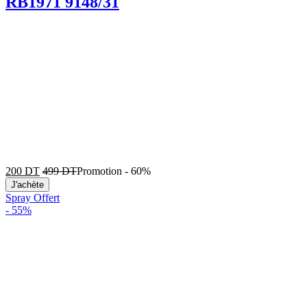
RB1971 9148/31
200
DT
499
DT
Promotion
-
60%
J'achète
Spray Offert
-
55%