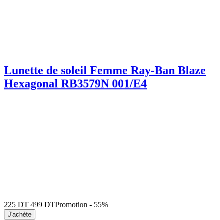
Lunette de soleil Femme Ray-Ban Blaze
Hexagonal RB3579N 001/E4
225
DT
499
DT
Promotion
-
55%
J'achète