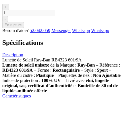
+
-
En rupture
Besoin d'aide?
52.042.059
Messenger
Whatsapp
Whatsapp
Spécifications
Description
Lunette de Soleil Ray-Ban RB4323 601/9A
Lunette de soleil
unisexe
de la Marque :
Ray-Ban
– Référence :
RB4323 601/9A
– Forme :
Rectangulaire
– Style :
Sport
–
Matière du cadre :
Plastique
– Plaquettes de nez :
Non
Ajustable
–
Indice de protection :
100% UV
– Livré avec
étui, lingette
original, sac, certificat d’authenticité
et
Bouteille de 30 ml
de
liquide antibuée offerte
Caractéristiques