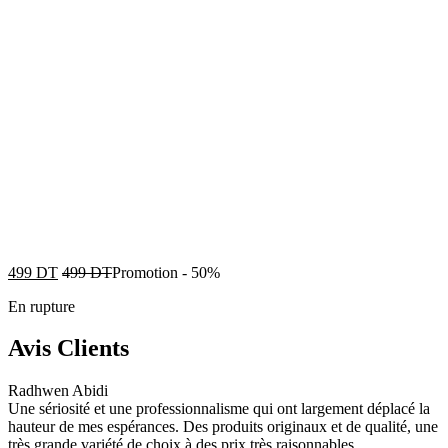
499
DT
499
DT
Promotion
-
50%
En rupture
Avis Clients
Radhwen Abidi
Une sériosité et une professionnalisme qui ont largement déplacé la
hauteur de mes espérances. Des produits originaux et de qualité, une
très grande variété de choix à des prix très raisonnables.