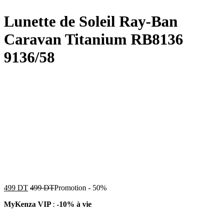
Lunette de Soleil Ray-Ban
Caravan Titanium RB8136
9136/58
499
DT
499
DT
Promotion
-
50%
MyKenza VIP
:
-10% à vie