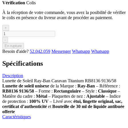
Vérification
Colis
À la réception de votre commande, vous avez la posibilité de vérifier
le colis en présence du livreur avant de procéder au paiement.
+
-
En rupture
Besoin d'aide?
52.042.059
Messenger
Whatsapp
Whatsapp
Spécifications
Description
Lunette de Soleil Ray-Ban Caravan Titanium RB8136 9136/58
Lunette de soleil
unisexe
de la Marque :
Ray-Ban
– Référence :
RB8136 9136/58
– Forme :
Rectangulaire
– Style :
Classique
–
Matière du cadre :
Métal
– Plaquettes de nez :
Ajustable
– Indice
de protection :
100% UV
– Livré avec
étui, lingette original, sac,
certificat d’authenticité
et
Bouteille de 30 ml
de liquide antibuée
offerte
Caractéristiques