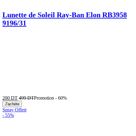
Lunette de Soleil Ray-Ban Elon RB3958
9196/31
200
DT
499
DT
Promotion
-
60%
J'achète
Spray Offert
-
55%