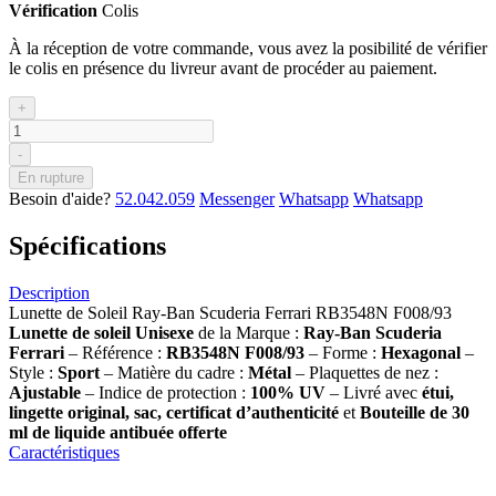
Vérification
Colis
À la réception de votre commande, vous avez la posibilité de vérifier
le colis en présence du livreur avant de procéder au paiement.
+
-
En rupture
Besoin d'aide?
52.042.059
Messenger
Whatsapp
Whatsapp
Spécifications
Description
Lunette de Soleil Ray-Ban Scuderia Ferrari RB3548N F008/93
Lunette de soleil
Unisexe
de la Marque :
Ray-Ban
Scuderia
Ferrari
– Référence :
RB3548N F008/93
– Forme :
Hexagonal
–
Style :
Sport
– Matière du cadre :
Métal
– Plaquettes de nez :
Ajustable
– Indice de protection :
100% UV
– Livré avec
étui,
lingette original, sac, certificat d’authenticité
et
Bouteille de 30
ml
de liquide antibuée offerte
Caractéristiques