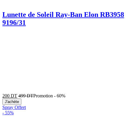
Lunette de Soleil Ray-Ban Elon RB3958
9196/31
200
DT
499
DT
Promotion
-
60%
J'achète
Spray Offert
-
55%