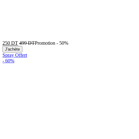
250
DT
499
DT
Promotion
-
50%
J'achète
Spray Offert
-
60%