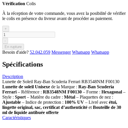
Vérification
Colis
À la réception de votre commande, vous avez la posibilité de vérifier
le colis en présence du livreur avant de procéder au paiement.
+
-
En rupture
Besoin d'aide?
52.042.059
Messenger
Whatsapp
Whatsapp
Spécifications
Description
Lunette de Soleil Ray-Ban Scuderia Ferrari RB3548NM F00130
Lunette de soleil
Unisexe
de la Marque :
Ray-Ban Scuderia
Ferrari
– Référence :
RB3548NM F00130
– Forme :
Hexagonal
–
Style :
Sport
– Matière du cadre :
Métal
– Plaquettes de nez :
Ajustable
– Indice de protection :
100% UV
– Livré avec
étui,
lingette original, sac, certificat d’authenticité
et
Bouteille de 30
ml
de liquide antibuée offerte
Caractéristiques