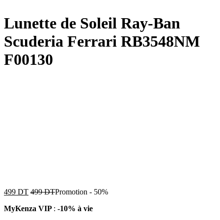
Lunette de Soleil Ray-Ban
Scuderia Ferrari RB3548NM
F00130
499
DT
499
DT
Promotion
-
50%
MyKenza VIP
:
-10% à vie