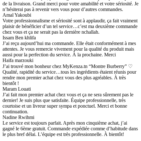
de la livraison. Grand merci pour votre amabilité et votre sériosité. Je
n’hésiterai pas à revenir vers vous pour d’autres commandes.
Amal Yakoubi
Votre professionnalisme et sériosité sont à applaudir, ça fait vraiment
plaisir de bénéficier d’un tel service…c’est ma deuxième commande
chez vous et ça ne serait pas la dernière nchallah.
Issam Ben khlifa
J’ai reçu aujourd’hui ma commande. Elle était conformément à mes
attentes. Je vous remercie vivement pour la qualité du produit mais
aussi pour la perfection du service. À la prochaine. Merci
Haifa marzouki
J’ai trouvé mon bonheur chez MyKenza.tn “Montre Burberry” ♡
Qualité, rapidité du service…tous les ingrédients étaient réunis pour
rendre mon premier achat chez vous des plus agréables. À très
bientôt !
Maram Louati
J’ai fait mon premier achat chez vous et ça ne sera sûrement pas le
dernier! Je suis plus que satisfaite. Équipe professionnelle, très
courtoise et un livreur super sympa et ponctuel. Merci et bonne
continuation.
Nadine Rwihmi
Le service est toujours parfait. Après mon cinquième achat, j’ai
gagné le 6ème gratuit. Commande expédiée comme d’habitude dans
le plus bref délai. L’équipe est très professionnelle. À bientôt!