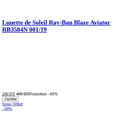
Lunette de Soleil Ray-Ban Blaze Aviator
RB3584N 001/19
200
DT
499
DT
Promotion
-
60%
J'achète
Spray Offert
-
60%