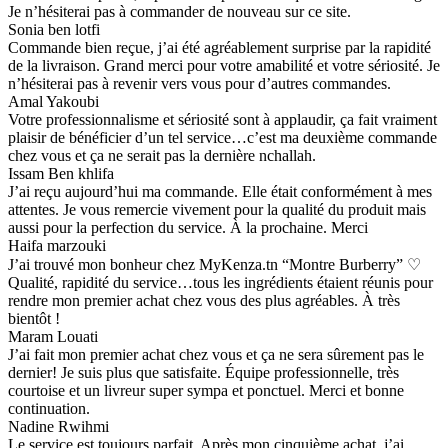
Je n’hésiterai pas à commander de nouveau sur ce site.
Sonia ben lotfi
Commande bien reçue, j’ai été agréablement surprise par la rapidité
de la livraison. Grand merci pour votre amabilité et votre sériosité. Je
n’hésiterai pas à revenir vers vous pour d’autres commandes.
Amal Yakoubi
Votre professionnalisme et sériosité sont à applaudir, ça fait vraiment
plaisir de bénéficier d’un tel service…c’est ma deuxième commande
chez vous et ça ne serait pas la dernière nchallah.
Issam Ben khlifa
J’ai reçu aujourd’hui ma commande. Elle était conformément à mes
attentes. Je vous remercie vivement pour la qualité du produit mais
aussi pour la perfection du service. À la prochaine. Merci
Haifa marzouki
J’ai trouvé mon bonheur chez MyKenza.tn “Montre Burberry” ♡
Qualité, rapidité du service…tous les ingrédients étaient réunis pour
rendre mon premier achat chez vous des plus agréables. À très
bientôt !
Maram Louati
J’ai fait mon premier achat chez vous et ça ne sera sûrement pas le
dernier! Je suis plus que satisfaite. Équipe professionnelle, très
courtoise et un livreur super sympa et ponctuel. Merci et bonne
continuation.
Nadine Rwihmi
Le service est toujours parfait. Après mon cinquième achat, j’ai