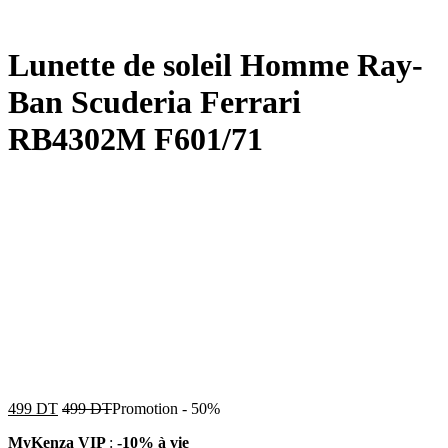
Lunette de soleil Homme Ray-
Ban Scuderia Ferrari
RB4302M F601/71
499
DT
499
DT
Promotion
-
50%
MyKenza VIP
:
-10% à vie