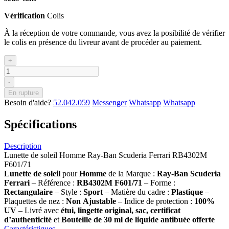
Vérification
Colis
À la réception de votre commande, vous avez la posibilité de vérifier
le colis en présence du livreur avant de procéder au paiement.
+
-
En rupture
Besoin d'aide?
52.042.059
Messenger
Whatsapp
Whatsapp
Spécifications
Description
Lunette de soleil Homme Ray-Ban Scuderia Ferrari RB4302M
F601/71
Lunette de soleil
pour
Homme
de la Marque :
Ray-Ban
Scuderia
Ferrari
– Référence :
RB4302M F601/71
– Forme :
Rectangulaire
– Style :
Sport
– Matière du cadre :
Plastique
–
Plaquettes de nez :
Non
Ajustable
– Indice de protection :
100%
UV
– Livré avec
étui, lingette original, sac, certificat
d’authenticité
et
Bouteille de 30 ml
de liquide antibuée offerte
Caractéristiques