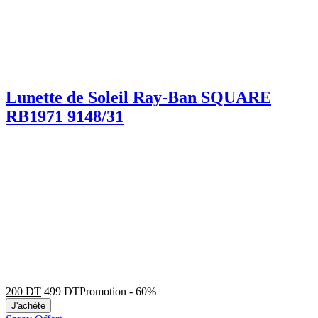
Lunette de Soleil Ray-Ban SQUARE
RB1971 9148/31
200
DT
499
DT
Promotion
-
60%
J'achète