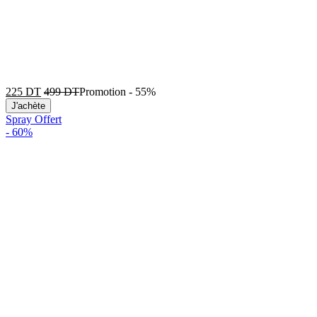
225
DT
499
DT
Promotion
-
55%
J'achète
Spray Offert
-
60%