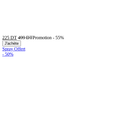
225
DT
499
DT
Promotion
-
55%
J'achète
Spray Offert
-
50%