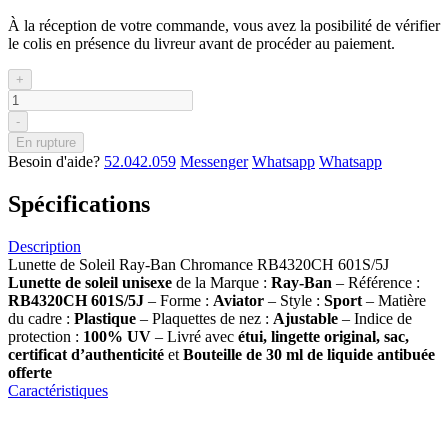
À la réception de votre commande, vous avez la posibilité de vérifier
le colis en présence du livreur avant de procéder au paiement.
+
-
En rupture
Besoin d'aide?
52.042.059
Messenger
Whatsapp
Whatsapp
Spécifications
Description
Lunette de Soleil Ray-Ban Chromance RB4320CH 601S/5J
Lunette de soleil
unisexe
de la Marque :
Ray-Ban
– Référence :
RB4320CH 601S/5J
– Forme :
Aviator
– Style :
Sport
– Matière
du cadre :
Plastique
– Plaquettes de nez :
Ajustable
– Indice de
protection :
100% UV
– Livré avec
étui, lingette original, sac,
certificat d’authenticité
et
Bouteille de 30 ml
de liquide antibuée
offerte
Caractéristiques