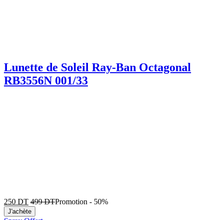
Lunette de Soleil Ray-Ban Octagonal
RB3556N 001/33
250
DT
499
DT
Promotion
-
50%
J'achète