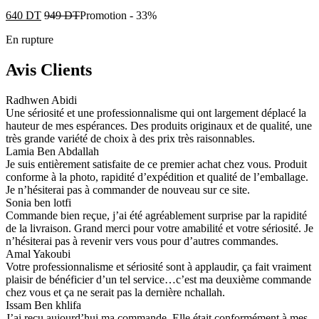
640
DT
949
DT
Promotion
-
33%
En rupture
Avis Clients
Radhwen Abidi
Une sériosité et une professionnalisme qui ont largement déplacé la
hauteur de mes espérances. Des produits originaux et de qualité, une
très grande variété de choix à des prix très raisonnables.
Lamia Ben Abdallah
Je suis entièrement satisfaite de ce premier achat chez vous. Produit
conforme à la photo, rapidité d’expédition et qualité de l’emballage.
Je n’hésiterai pas à commander de nouveau sur ce site.
Sonia ben lotfi
Commande bien reçue, j’ai été agréablement surprise par la rapidité
de la livraison. Grand merci pour votre amabilité et votre sériosité. Je
n’hésiterai pas à revenir vers vous pour d’autres commandes.
Amal Yakoubi
Votre professionnalisme et sériosité sont à applaudir, ça fait vraiment
plaisir de bénéficier d’un tel service…c’est ma deuxième commande
chez vous et ça ne serait pas la dernière nchallah.
Issam Ben khlifa
J’ai reçu aujourd’hui ma commande. Elle était conformément à mes