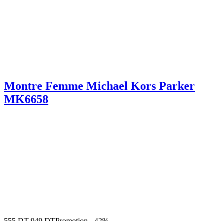
Montre Femme Michael Kors Parker
MK6658
555
DT
949
DT
Promotion
-
42%