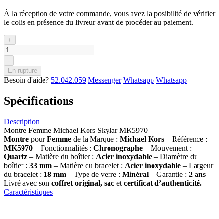
À la réception de votre commande, vous avez la posibilité de vérifier
le colis en présence du livreur avant de procéder au paiement.
+
-
En rupture
Besoin d'aide?
52.042.059
Messenger
Whatsapp
Whatsapp
Spécifications
Description
Montre Femme Michael Kors Skylar MK5970
Montre
pour
Femme
de la Marque :
Michael Kors
– Référence :
MK5970
– Fonctionnalités :
Chronographe
– Mouvement :
Quartz
– Matière du boîtier :
Acier inoxydable
– Diamètre du
boîtier :
33
mm
– Matière du bracelet :
Acier inoxydable
– Largeur
du bracelet :
18 mm
– Type de verre :
Minéral
– Garantie :
2 ans
Livré avec son
coffret original, sac
et
certificat d’authenticité.
Caractéristiques