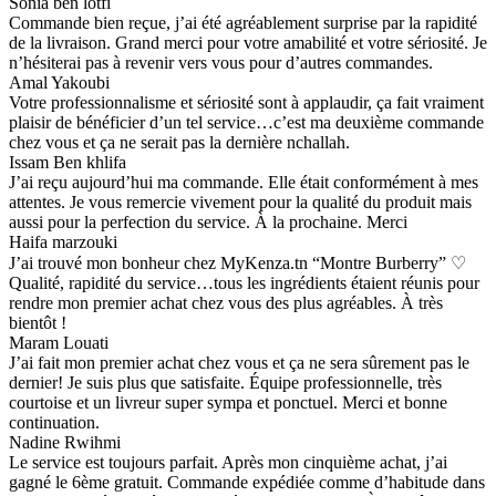
Sonia ben lotfi
Commande bien reçue, j’ai été agréablement surprise par la rapidité
de la livraison. Grand merci pour votre amabilité et votre sériosité. Je
n’hésiterai pas à revenir vers vous pour d’autres commandes.
Amal Yakoubi
Votre professionnalisme et sériosité sont à applaudir, ça fait vraiment
plaisir de bénéficier d’un tel service…c’est ma deuxième commande
chez vous et ça ne serait pas la dernière nchallah.
Issam Ben khlifa
J’ai reçu aujourd’hui ma commande. Elle était conformément à mes
attentes. Je vous remercie vivement pour la qualité du produit mais
aussi pour la perfection du service. À la prochaine. Merci
Haifa marzouki
J’ai trouvé mon bonheur chez MyKenza.tn “Montre Burberry” ♡
Qualité, rapidité du service…tous les ingrédients étaient réunis pour
rendre mon premier achat chez vous des plus agréables. À très
bientôt !
Maram Louati
J’ai fait mon premier achat chez vous et ça ne sera sûrement pas le
dernier! Je suis plus que satisfaite. Équipe professionnelle, très
courtoise et un livreur super sympa et ponctuel. Merci et bonne
continuation.
Nadine Rwihmi
Le service est toujours parfait. Après mon cinquième achat, j’ai
gagné le 6ème gratuit. Commande expédiée comme d’habitude dans