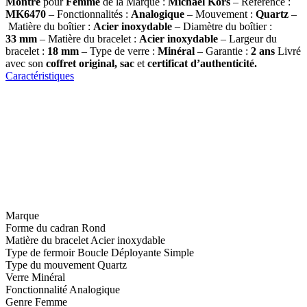
Montre
pour
Femme
de la Marque :
Michael Kors
– Référence :
MK6470
– Fonctionnalités :
Analogique
– Mouvement :
Quartz
–
Matière du boîtier :
Acier inoxydable
– Diamètre du boîtier :
33
mm
– Matière du bracelet :
Acier inoxydable
– Largeur du
bracelet :
18 mm
– Type de verre :
Minéral
– Garantie :
2 ans
Livré
avec son
coffret original, sac
et
certificat d’authenticité.
Caractéristiques
Marque
Forme du cadran
Rond
Matière du bracelet
Acier inoxydable
Type de fermoir
Boucle Déployante Simple
Type du mouvement
Quartz
Verre
Minéral
Fonctionnalité
Analogique
Genre
Femme