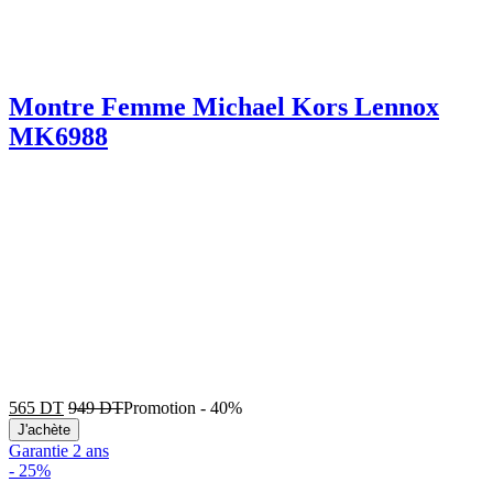
Montre Femme Michael Kors Lennox
MK6988
565
DT
949
DT
Promotion
-
40%
J'achète
Garantie 2 ans
-
25%