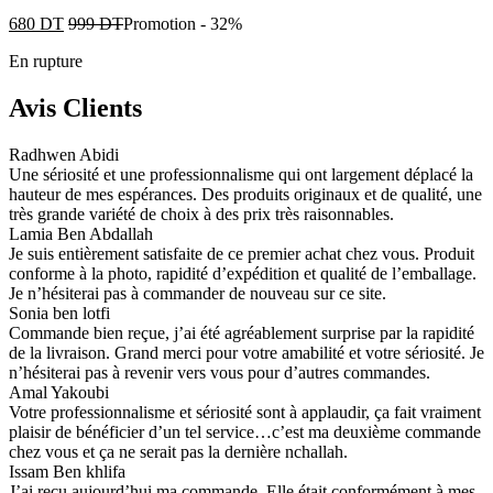
680
DT
999
DT
Promotion
-
32%
En rupture
Avis Clients
Radhwen Abidi
Une sériosité et une professionnalisme qui ont largement déplacé la
hauteur de mes espérances. Des produits originaux et de qualité, une
très grande variété de choix à des prix très raisonnables.
Lamia Ben Abdallah
Je suis entièrement satisfaite de ce premier achat chez vous. Produit
conforme à la photo, rapidité d’expédition et qualité de l’emballage.
Je n’hésiterai pas à commander de nouveau sur ce site.
Sonia ben lotfi
Commande bien reçue, j’ai été agréablement surprise par la rapidité
de la livraison. Grand merci pour votre amabilité et votre sériosité. Je
n’hésiterai pas à revenir vers vous pour d’autres commandes.
Amal Yakoubi
Votre professionnalisme et sériosité sont à applaudir, ça fait vraiment
plaisir de bénéficier d’un tel service…c’est ma deuxième commande
chez vous et ça ne serait pas la dernière nchallah.
Issam Ben khlifa
J’ai reçu aujourd’hui ma commande. Elle était conformément à mes