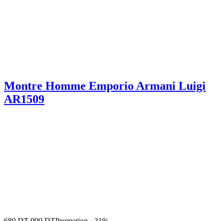
Montre Homme Emporio Armani Luigi
AR1509
680
DT
990
DT
Promotion
-
31%