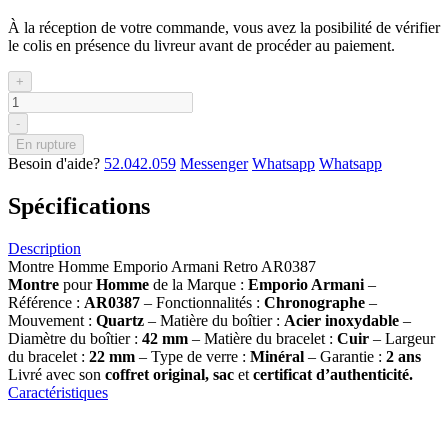
À la réception de votre commande, vous avez la posibilité de vérifier
le colis en présence du livreur avant de procéder au paiement.
+
-
En rupture
Besoin d'aide?
52.042.059
Messenger
Whatsapp
Whatsapp
Spécifications
Description
Montre Homme Emporio Armani Retro AR0387
Montre
pour
Homme
de la Marque :
Emporio Armani
–
Référence :
AR0387
– Fonctionnalités :
Chronographe
–
Mouvement :
Quartz
– Matière du boîtier :
Acier inoxydable
–
Diamètre du boîtier :
42
mm
– Matière du bracelet :
Cuir
– Largeur
du bracelet :
22 mm
– Type de verre :
Minéral
– Garantie :
2 ans
Livré avec son
coffret original, sac
et
certificat d’authenticité.
Caractéristiques