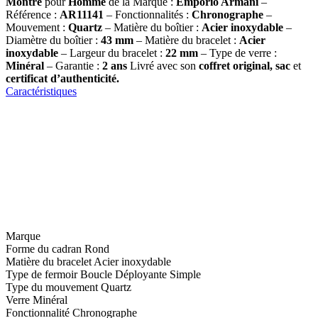
Montre
pour
Homme
de la Marque :
Emporio Armani
–
Référence :
AR11141
– Fonctionnalités :
Chronographe
–
Mouvement :
Quartz
– Matière du boîtier :
Acier inoxydable
–
Diamètre du boîtier :
43 mm
– Matière du bracelet :
Acier
inoxydable
– Largeur du bracelet :
22 mm
– Type de verre :
Minéral
– Garantie :
2 ans
Livré avec son
coffret original, sac
et
certificat d’authenticité.
Caractéristiques
Marque
Forme du cadran
Rond
Matière du bracelet
Acier inoxydable
Type de fermoir
Boucle Déployante Simple
Type du mouvement
Quartz
Verre
Minéral
Fonctionnalité
Chronographe