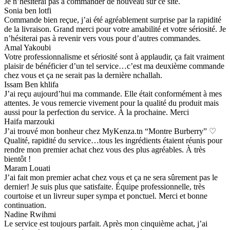
Je n’hésiterai pas à commander de nouveau sur ce site.
Sonia ben lotfi
Commande bien reçue, j’ai été agréablement surprise par la rapidité
de la livraison. Grand merci pour votre amabilité et votre sériosité. Je
n’hésiterai pas à revenir vers vous pour d’autres commandes.
Amal Yakoubi
Votre professionnalisme et sériosité sont à applaudir, ça fait vraiment
plaisir de bénéficier d’un tel service…c’est ma deuxième commande
chez vous et ça ne serait pas la dernière nchallah.
Issam Ben khlifa
J’ai reçu aujourd’hui ma commande. Elle était conformément à mes
attentes. Je vous remercie vivement pour la qualité du produit mais
aussi pour la perfection du service. À la prochaine. Merci
Haifa marzouki
J’ai trouvé mon bonheur chez MyKenza.tn “Montre Burberry” ♡
Qualité, rapidité du service…tous les ingrédients étaient réunis pour
rendre mon premier achat chez vous des plus agréables. À très
bientôt !
Maram Louati
J’ai fait mon premier achat chez vous et ça ne sera sûrement pas le
dernier! Je suis plus que satisfaite. Équipe professionnelle, très
courtoise et un livreur super sympa et ponctuel. Merci et bonne
continuation.
Nadine Rwihmi
Le service est toujours parfait. Après mon cinquième achat, j’ai