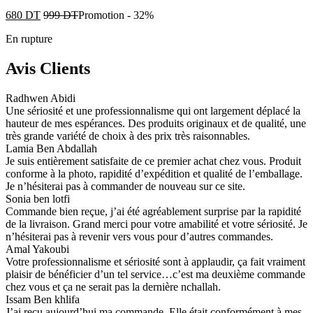
680
DT
999
DT
Promotion
-
32%
En rupture
Avis Clients
Radhwen Abidi
Une sériosité et une professionnalisme qui ont largement déplacé la
hauteur de mes espérances. Des produits originaux et de qualité, une
très grande variété de choix à des prix très raisonnables.
Lamia Ben Abdallah
Je suis entièrement satisfaite de ce premier achat chez vous. Produit
conforme à la photo, rapidité d’expédition et qualité de l’emballage.
Je n’hésiterai pas à commander de nouveau sur ce site.
Sonia ben lotfi
Commande bien reçue, j’ai été agréablement surprise par la rapidité
de la livraison. Grand merci pour votre amabilité et votre sériosité. Je
n’hésiterai pas à revenir vers vous pour d’autres commandes.
Amal Yakoubi
Votre professionnalisme et sériosité sont à applaudir, ça fait vraiment
plaisir de bénéficier d’un tel service…c’est ma deuxième commande
chez vous et ça ne serait pas la dernière nchallah.
Issam Ben khlifa
J’ai reçu aujourd’hui ma commande. Elle était conformément à mes