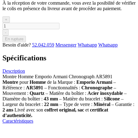
À la réception de votre commande, vous avez la posibilité de vérifier
le colis en présence du livreur avant de procéder au paiement.
+
-
En rupture
Besoin d'aide?
52.042.059
Messenger
Whatsapp
Whatsapp
Spécifications
Description
Montre Homme Emporio Armani Chronograph AR5891
Montre
pour
Homme
de la Marque :
Emporio Armani
–
Référence :
AR5891
– Fonctionnalités :
Chronographe
–
Mouvement :
Quartz
– Matière du boîtier :
Acier inoxydable
–
Diamètre du boîtier :
43 mm
– Matière du bracelet :
Silicone
–
Largeur du bracelet :
22 mm
– Type de verre :
Minéral
– Garantie :
2 ans
Livré avec son
coffret original, sac
et
certificat
d’authenticité.
Caractéristiques