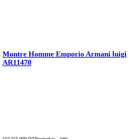
Montre Homme Emporio Armani luigi
AR11470
555
DT
999
DT
Promotion
-
44%