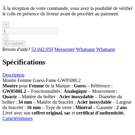
À la réception de votre commande, vous avez la posibilité de vérifier
le colis en présence du livreur avant de procéder au paiement.
+
-
En rupture
Besoin d'aide?
52.042.059
Messenger
Whatsapp
Whatsapp
Spécifications
Description
Montre Femme Guess Fame GW0508L2
Montre
pour
Femme
de la Marque :
Guess
– Référence :
GW0508L2
– Fonctionnalités :
Analogique
– Mouvement :
Quartz
– Matière du boîtier :
Acier inoxydable
– Diamètre du
boîtier :
34
mm
– Matière du bracelet :
Acier inoxydable
– Largeur
du bracelet :
16 mm
– Type de verre :
Minéral
– Garantie :
2 ans
Livré avec son
coffret original, sac
et
certificat d’authenticité.
Caractéristiques