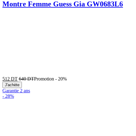
Montre Femme Guess Gia GW0683L6
512
DT
640
DT
Promotion
-
20%
J'achète
Garantie 2 ans
-
28%