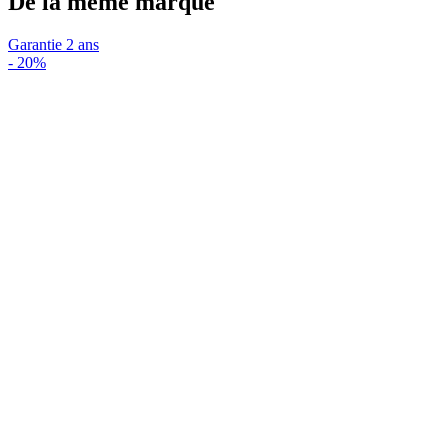
De la même marque
Garantie 2 ans
-
20%