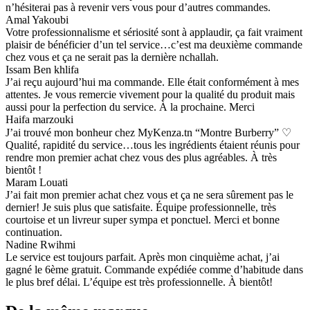
n’hésiterai pas à revenir vers vous pour d’autres commandes.
Amal Yakoubi
Votre professionnalisme et sériosité sont à applaudir, ça fait vraiment
plaisir de bénéficier d’un tel service…c’est ma deuxième commande
chez vous et ça ne serait pas la dernière nchallah.
Issam Ben khlifa
J’ai reçu aujourd’hui ma commande. Elle était conformément à mes
attentes. Je vous remercie vivement pour la qualité du produit mais
aussi pour la perfection du service. À la prochaine. Merci
Haifa marzouki
J’ai trouvé mon bonheur chez MyKenza.tn “Montre Burberry” ♡
Qualité, rapidité du service…tous les ingrédients étaient réunis pour
rendre mon premier achat chez vous des plus agréables. À très
bientôt !
Maram Louati
J’ai fait mon premier achat chez vous et ça ne sera sûrement pas le
dernier! Je suis plus que satisfaite. Équipe professionnelle, très
courtoise et un livreur super sympa et ponctuel. Merci et bonne
continuation.
Nadine Rwihmi
Le service est toujours parfait. Après mon cinquième achat, j’ai
gagné le 6ème gratuit. Commande expédiée comme d’habitude dans
le plus bref délai. L’équipe est très professionnelle. À bientôt!