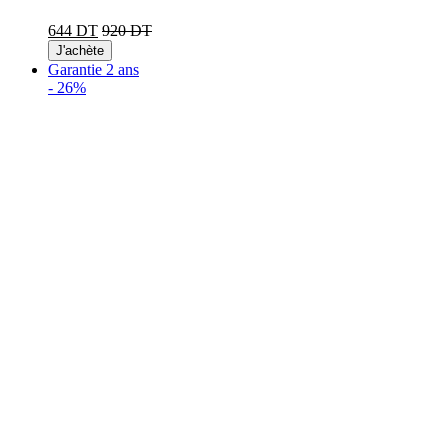
644 DT
920 DT
J'achète
Garantie 2 ans
-
26%