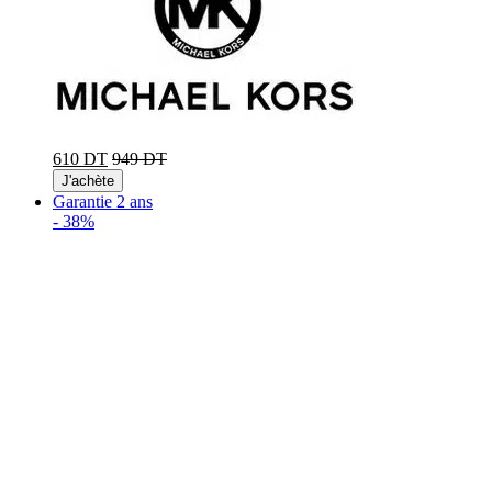
610 DT
949 DT
J'achète
Garantie 2 ans
-
38%