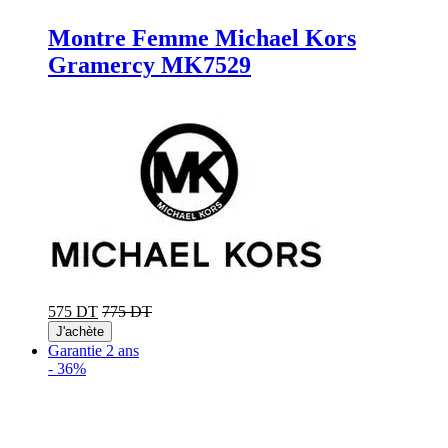
Montre Femme Michael Kors
Gramercy MK7529
575 DT
775 DT
J'achète
Garantie 2 ans
-
36%