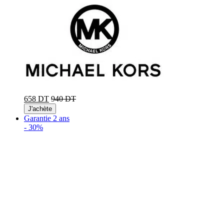
658 DT
940 DT
J'achète
Garantie 2 ans
-
30%