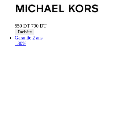
550 DT
790 DT
J'achète
Garantie 2 ans
-
30%