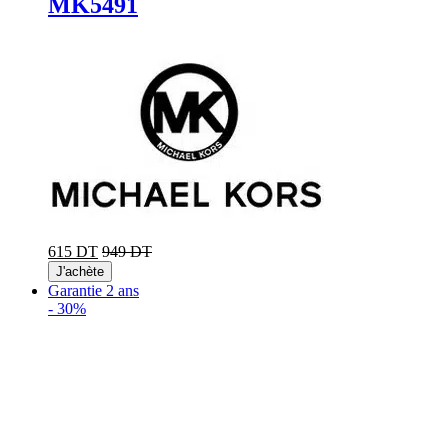
MK5491
615 DT
949 DT
J'achète
Garantie 2 ans
-
30%