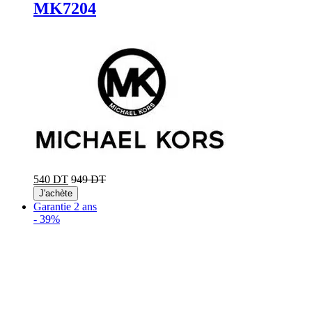
MK7204
540 DT
949 DT
J'achète
Garantie 2 ans
-
39%