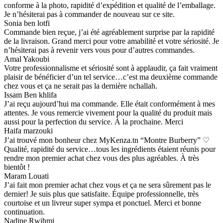
conforme à la photo, rapidité d’expédition et qualité de l’emballage.
Je n’hésiterai pas à commander de nouveau sur ce site.
Sonia ben lotfi
Commande bien reçue, j’ai été agréablement surprise par la rapidité
de la livraison. Grand merci pour votre amabilité et votre sériosité. Je
n’hésiterai pas à revenir vers vous pour d’autres commandes.
Amal Yakoubi
Votre professionnalisme et sériosité sont à applaudir, ça fait vraiment
plaisir de bénéficier d’un tel service…c’est ma deuxième commande
chez vous et ça ne serait pas la dernière nchallah.
Issam Ben khlifa
J’ai reçu aujourd’hui ma commande. Elle était conformément à mes
attentes. Je vous remercie vivement pour la qualité du produit mais
aussi pour la perfection du service. À la prochaine. Merci
Haifa marzouki
J’ai trouvé mon bonheur chez MyKenza.tn “Montre Burberry” ♡
Qualité, rapidité du service…tous les ingrédients étaient réunis pour
rendre mon premier achat chez vous des plus agréables. À très
bientôt !
Maram Louati
J’ai fait mon premier achat chez vous et ça ne sera sûrement pas le
dernier! Je suis plus que satisfaite. Équipe professionnelle, très
courtoise et un livreur super sympa et ponctuel. Merci et bonne
continuation.
Nadine Rwihmi