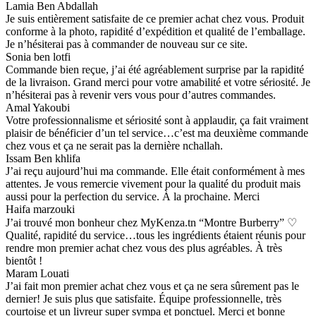
Lamia Ben Abdallah
Je suis entièrement satisfaite de ce premier achat chez vous. Produit
conforme à la photo, rapidité d’expédition et qualité de l’emballage.
Je n’hésiterai pas à commander de nouveau sur ce site.
Sonia ben lotfi
Commande bien reçue, j’ai été agréablement surprise par la rapidité
de la livraison. Grand merci pour votre amabilité et votre sériosité. Je
n’hésiterai pas à revenir vers vous pour d’autres commandes.
Amal Yakoubi
Votre professionnalisme et sériosité sont à applaudir, ça fait vraiment
plaisir de bénéficier d’un tel service…c’est ma deuxième commande
chez vous et ça ne serait pas la dernière nchallah.
Issam Ben khlifa
J’ai reçu aujourd’hui ma commande. Elle était conformément à mes
attentes. Je vous remercie vivement pour la qualité du produit mais
aussi pour la perfection du service. À la prochaine. Merci
Haifa marzouki
J’ai trouvé mon bonheur chez MyKenza.tn “Montre Burberry” ♡
Qualité, rapidité du service…tous les ingrédients étaient réunis pour
rendre mon premier achat chez vous des plus agréables. À très
bientôt !
Maram Louati
J’ai fait mon premier achat chez vous et ça ne sera sûrement pas le
dernier! Je suis plus que satisfaite. Équipe professionnelle, très
courtoise et un livreur super sympa et ponctuel. Merci et bonne