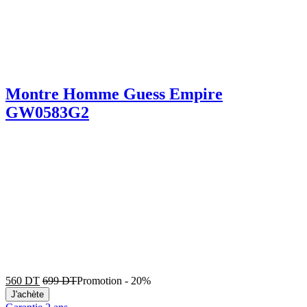
Montre Homme Guess Empire
GW0583G2
560
DT
699
DT
Promotion
-
20%
J'achète