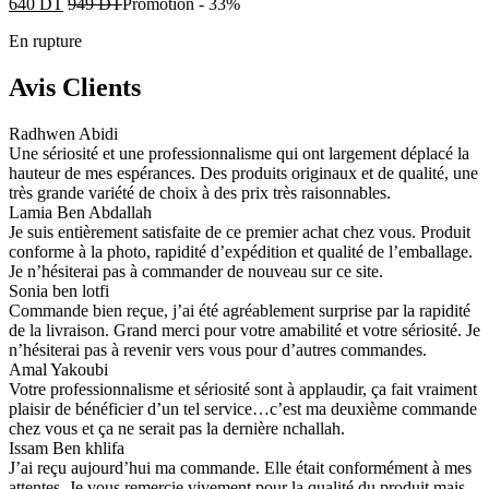
640
DT
949
DT
Promotion
-
33%
En rupture
Avis Clients
Radhwen Abidi
Une sériosité et une professionnalisme qui ont largement déplacé la
hauteur de mes espérances. Des produits originaux et de qualité, une
très grande variété de choix à des prix très raisonnables.
Lamia Ben Abdallah
Je suis entièrement satisfaite de ce premier achat chez vous. Produit
conforme à la photo, rapidité d’expédition et qualité de l’emballage.
Je n’hésiterai pas à commander de nouveau sur ce site.
Sonia ben lotfi
Commande bien reçue, j’ai été agréablement surprise par la rapidité
de la livraison. Grand merci pour votre amabilité et votre sériosité. Je
n’hésiterai pas à revenir vers vous pour d’autres commandes.
Amal Yakoubi
Votre professionnalisme et sériosité sont à applaudir, ça fait vraiment
plaisir de bénéficier d’un tel service…c’est ma deuxième commande
chez vous et ça ne serait pas la dernière nchallah.
Issam Ben khlifa
J’ai reçu aujourd’hui ma commande. Elle était conformément à mes
attentes. Je vous remercie vivement pour la qualité du produit mais