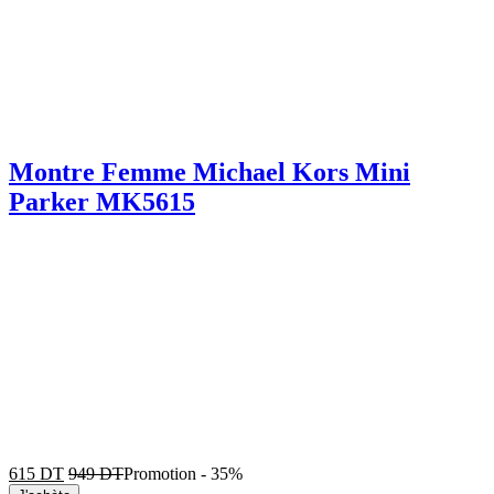
Montre Femme Michael Kors Mini
Parker MK5615
615
DT
949
DT
Promotion
-
35%