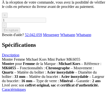
À la réception de votre commande, vous avez la posibilité de vérifier
le colis en présence du livreur avant de procéder au paiement.
+
-
En rupture
Besoin d'aide?
52.042.059
Messenger
Whatsapp
Whatsapp
Spécifications
Description
Montre Femme Michael Kors Mini Parker MK6055
Montre
pour
Femme
de la Marque :
Michael Kors
– Référence :
MK6055
– Fonctionnalités :
Chronographe
– Mouvement :
Quartz
– Matière du boîtier :
Acier inoxydable
– Diamètre du
boîtier :
33 mm
– Matière du bracelet :
Acier inoxydable
– Largeur
du bracelet :
16 mm
– Type de verre :
Minéral
– Garantie :
2 ans
Livré avec son
coffret original, sac
et
certificat d’authenticité.
Caractéristiques