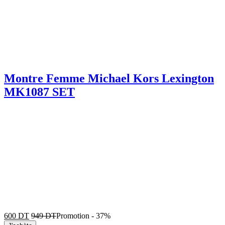
Montre Femme Michael Kors Lexington
MK1087 SET
600
DT
949
DT
Promotion
-
37%