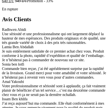
640
DT
949
DT
Promotion
-
33%
En rupture
Avis Clients
Radhwen Abidi
Une sériosité et une professionnalisme qui ont largement déplacé la
hauteur de mes espérances. Des produits originaux et de qualité, une
très grande variété de choix à des prix très raisonnables.
Lamia Ben Abdallah
Je suis entièrement satisfaite de ce premier achat chez vous. Produit
conforme à la photo, rapidité d’expédition et qualité de l’emballage.
Je n’hésiterai pas à commander de nouveau sur ce site.
Sonia ben lotfi
Commande bien reçue, j’ai été agréablement surprise par la rapidité
de la livraison. Grand merci pour votre amabilité et votre sériosité. Je
n’hésiterai pas à revenir vers vous pour d’autres commandes.
Amal Yakoubi
Votre professionnalisme et sériosité sont à applaudir, ça fait vraiment
plaisir de bénéficier d’un tel service…c’est ma deuxième commande
chez vous et ça ne serait pas la dernière nchallah.
Issam Ben khlifa
J’ai reçu aujourd’hui ma commande. Elle était conformément à mes
attentes. Je vous remercie vivement pour la qualité du produit mais