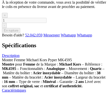
À la réception de votre commande, vous avez la posibilité de vérifier
le colis en présence du livreur avant de procéder au paiement.
+
-
En rupture
Besoin d'aide?
52.042.059
Messenger
Whatsapp
Whatsapp
Spécifications
Description
Montre Femme Michael Kors Pyper MK4595
Montre
pour
Femme
de la Marque :
Michael Kors
– Référence :
MK4595
– Fonctionnalités :
Analogique
– Mouvement :
Quartz
–
Matière du boîtier :
Acier inoxydable
– Diamètre du boîtier :
38
mm
– Matière du bracelet :
Acier inoxydable
– Largeur du bracelet
:
16 mm
– Type de verre :
Minéral
– Garantie :
2 ans
Livré avec
son
coffret original, sac
et
certificat d’authenticité.
Caractéristiques