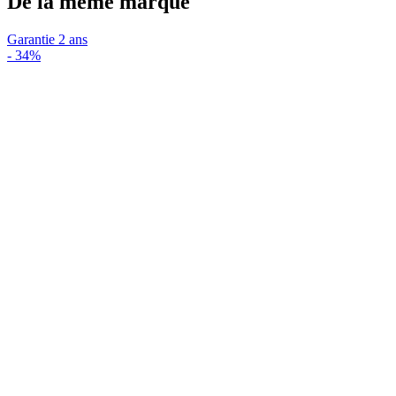
De la même marque
Garantie 2 ans
-
34%