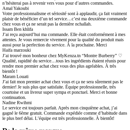
n’hésiterai pas à revenir vers vous pour d’autres commandes.
Amal Yakoubi
Votre professionnalisme et sériosité sont à applaudir, ça fait vraiment
plaisir de bénéficier d’un tel service…c’est ma deuxième commande
chez vous et ça ne serait pas la dernière nchallah.
Issam Ben khlifa
J’ai reçu aujourd’hui ma commande. Elle était conformément à mes
attentes. Je vous remercie vivement pour la qualité du produit mais
aussi pour la perfection du service. À la prochaine. Merci
Haifa marzouki
J’ai trouvé mon bonheur chez MyKenza.tn “Montre Burberry” ♡
Qualité, rapidité du service…tous les ingrédients étaient réunis pour
rendre mon premier achat chez vous des plus agréables. À très
bientôt !
Maram Louati
J’ai fait mon premier achat chez vous et ça ne sera sûrement pas le
dernier! Je suis plus que satisfaite. Équipe professionnelle, très
courtoise et un livreur super sympa et ponctuel. Merci et bonne
continuation.
Nadine Rwihmi
Le service est toujours parfait. Après mon cinquième achat, j’ai
gagné le 6ème gratuit. Commande expédiée comme d’habitude dans
le plus bref délai. L’équipe est très professionnelle. À bientôt!