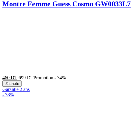
Montre Femme Guess Cosmo GW0033L7
460
DT
699
DT
Promotion
-
34%
J'achète
Garantie 2 ans
-
38%