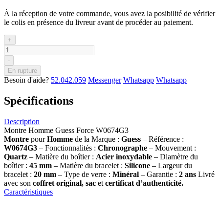
À la réception de votre commande, vous avez la posibilité de vérifier
le colis en présence du livreur avant de procéder au paiement.
+
-
En rupture
Besoin d'aide?
52.042.059
Messenger
Whatsapp
Whatsapp
Spécifications
Description
Montre Homme Guess Force W0674G3
Montre
pour
Homme
de la Marque :
Guess
– Référence :
W0674G3
– Fonctionnalités :
Chronographe
– Mouvement :
Quartz
– Matière du boîtier :
Acier inoxydable
– Diamètre du
boîtier :
45
mm
– Matière du bracelet :
Silicone
– Largeur du
bracelet :
20 mm
– Type de verre :
Minéral
– Garantie :
2 ans
Livré
avec son
coffret original, sac
et
certificat d’authenticité.
Caractéristiques