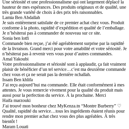
Une sériosité et une professionnalisme qui ont largement déplacé la
hauteur de mes espérances. Des produits originaux et de qualité, une
très grande variété de choix à des prix très raisonnables.
Lamia Ben Abdallah
Je suis entièrement satisfaite de ce premier achat chez vous. Produit
conforme à la photo, rapidité d’expédition et qualité de l’emballage.
Je n’hésiterai pas à commander de nouveau sur ce site.
Sonia ben lotfi
Commande bien reçue, j’ai été agréablement surprise par la rapidité
de la livraison. Grand merci pour votre amabilité et votre sériosité. Je
n’hésiterai pas à revenir vers vous pour d’autres commandes.
Amal Yakoubi
Votre professionnalisme et sériosité sont à applaudir, ça fait vraiment
plaisir de bénéficier d’un tel service…c’est ma deuxième commande
chez vous et ça ne serait pas la dernière nchallah.
Issam Ben khlifa
J’ai reçu aujourd’hui ma commande. Elle était conformément à mes
attentes. Je vous remercie vivement pour la qualité du produit mais
aussi pour la perfection du service. À la prochaine. Merci
Haifa marzouki
J’ai trouvé mon bonheur chez MyKenza.tn “Montre Burberry” ♡
Qualité, rapidité du service…tous les ingrédients étaient réunis pour
rendre mon premier achat chez vous des plus agréables. À très
bientôt !
Maram Louati