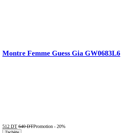
Montre Femme Guess Gia GW0683L6
512
DT
640
DT
Promotion
-
20%
J'achète