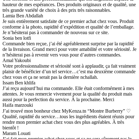
hauteur de mes espérances. Des produits originaux et de qualité, une
très grande variété de choix à des prix très raisonnables.
Lamia Ben Abdallah
Je suis entièrement satisfaite de ce premier achat chez vous. Produit
conforme à la photo, rapidité d’expédition et qualité de l’emballage.
Je n’hésiterai pas à commander de nouveau sur ce site.
Sonia ben lotfi
Commande bien reçue, j’ai été agréablement surprise par la rapidité
de la livraison. Grand merci pour votre amabilité et votre sériosité. Je
n’hésiterai pas à revenir vers vous pour d’autres commandes.
Amal Yakoubi
Votre professionnalisme et sériosité sont à applaudir, ça fait vraiment
plaisir de bénéficier d’un tel service…c’est ma deuxième commande
chez vous et ça ne serait pas la dernière nchallah.
Issam Ben khlifa
J’ai reçu aujourd’hui ma commande. Elle était conformément à mes
attentes. Je vous remercie vivement pour la qualité du produit mais
aussi pour la perfection du service. À la prochaine. Merci
Haifa marzouki
J’ai trouvé mon bonheur chez MyKenza.tn “Montre Burberry” ♡
Qualité, rapidité du service…tous les ingrédients étaient réunis pour
rendre mon premier achat chez vous des plus agréables. À très
bientôt !
Maram Louati
J’ai fait mon premier achat chez vous et ça ne sera sûrement pas le