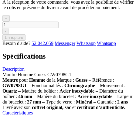
À la réception de votre commande, vous avez la posibilité de vérifier
le colis en présence du livreur avant de procéder au paiement.
+
-
En rupture
Besoin d'aide?
52.042.059
Messenger
Whatsapp
Whatsapp
Spécifications
Description
Montre Homme Guess GW0798G1
Montre
pour
Homme
de la Marque :
Guess
– Référence :
GW0798G1
– Fonctionnalités :
Chronographe
– Mouvement :
Quartz
– Matière du boîtier :
Acier inoxydable
– Diamètre du
boîtier :
46 mm
– Matière du bracelet :
Acier inoxydable
– Largeur
du bracelet :
27 mm
– Type de verre :
Minéral
– Garantie :
2 ans
Livré avec son
coffret original, sac
et
certificat d’authenticité.
Caractéristiques