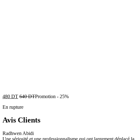
480
DT
640
DT
Promotion
-
25%
En rupture
Avis Clients
Radhwen Abidi
Une sériosité et une professionnalisme qui ont largement déplacé la