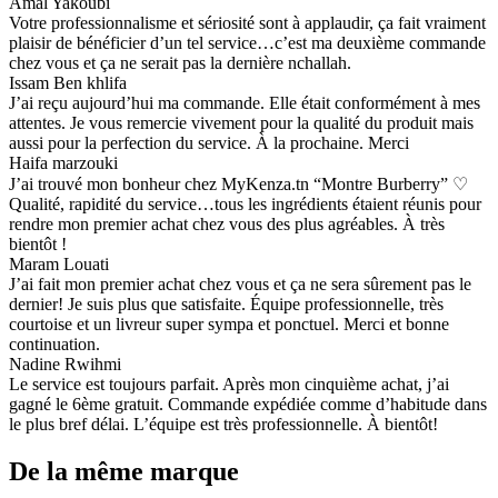
Amal Yakoubi
Votre professionnalisme et sériosité sont à applaudir, ça fait vraiment
plaisir de bénéficier d’un tel service…c’est ma deuxième commande
chez vous et ça ne serait pas la dernière nchallah.
Issam Ben khlifa
J’ai reçu aujourd’hui ma commande. Elle était conformément à mes
attentes. Je vous remercie vivement pour la qualité du produit mais
aussi pour la perfection du service. À la prochaine. Merci
Haifa marzouki
J’ai trouvé mon bonheur chez MyKenza.tn “Montre Burberry” ♡
Qualité, rapidité du service…tous les ingrédients étaient réunis pour
rendre mon premier achat chez vous des plus agréables. À très
bientôt !
Maram Louati
J’ai fait mon premier achat chez vous et ça ne sera sûrement pas le
dernier! Je suis plus que satisfaite. Équipe professionnelle, très
courtoise et un livreur super sympa et ponctuel. Merci et bonne
continuation.
Nadine Rwihmi
Le service est toujours parfait. Après mon cinquième achat, j’ai
gagné le 6ème gratuit. Commande expédiée comme d’habitude dans
le plus bref délai. L’équipe est très professionnelle. À bientôt!
De la même marque