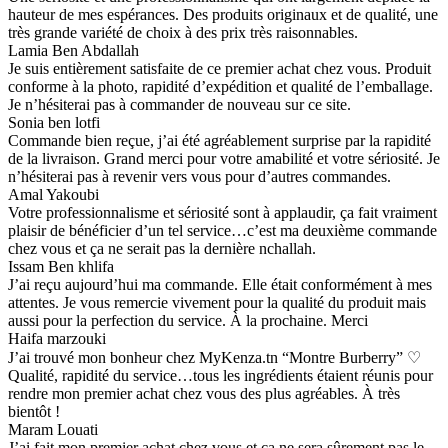
hauteur de mes espérances. Des produits originaux et de qualité, une
très grande variété de choix à des prix très raisonnables.
Lamia Ben Abdallah
Je suis entièrement satisfaite de ce premier achat chez vous. Produit
conforme à la photo, rapidité d’expédition et qualité de l’emballage.
Je n’hésiterai pas à commander de nouveau sur ce site.
Sonia ben lotfi
Commande bien reçue, j’ai été agréablement surprise par la rapidité
de la livraison. Grand merci pour votre amabilité et votre sériosité. Je
n’hésiterai pas à revenir vers vous pour d’autres commandes.
Amal Yakoubi
Votre professionnalisme et sériosité sont à applaudir, ça fait vraiment
plaisir de bénéficier d’un tel service…c’est ma deuxième commande
chez vous et ça ne serait pas la dernière nchallah.
Issam Ben khlifa
J’ai reçu aujourd’hui ma commande. Elle était conformément à mes
attentes. Je vous remercie vivement pour la qualité du produit mais
aussi pour la perfection du service. À la prochaine. Merci
Haifa marzouki
J’ai trouvé mon bonheur chez MyKenza.tn “Montre Burberry” ♡
Qualité, rapidité du service…tous les ingrédients étaient réunis pour
rendre mon premier achat chez vous des plus agréables. À très
bientôt !
Maram Louati
J’ai fait mon premier achat chez vous et ça ne sera sûrement pas le