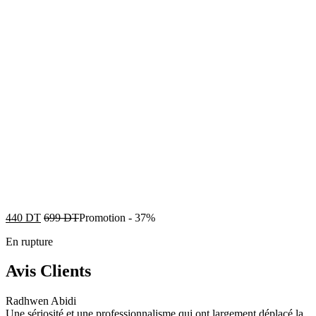
440
DT
699
DT
Promotion
-
37%
En rupture
Avis Clients
Radhwen Abidi
Une sériosité et une professionnalisme qui ont largement déplacé la