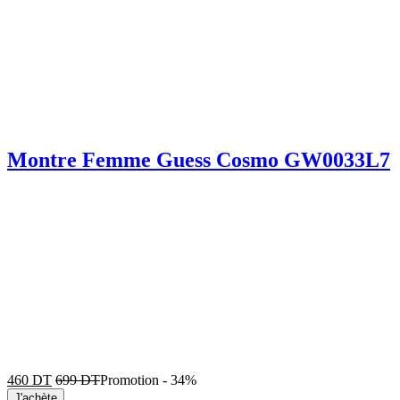
Montre Femme Guess Cosmo GW0033L7
460
DT
699
DT
Promotion
-
34%
J'achète