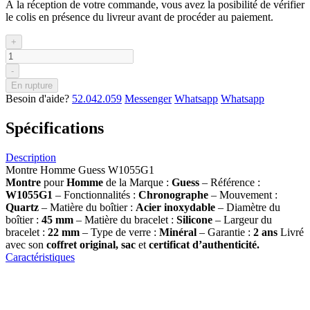
À la réception de votre commande, vous avez la posibilité de vérifier
le colis en présence du livreur avant de procéder au paiement.
+
-
En rupture
Besoin d'aide?
52.042.059
Messenger
Whatsapp
Whatsapp
Spécifications
Description
Montre Homme Guess W1055G1
Montre
pour
Homme
de la Marque :
Guess
– Référence :
W1055G1
– Fonctionnalités :
Chronographe
– Mouvement :
Quartz
– Matière du boîtier :
Acier inoxydable
– Diamètre du
boîtier :
45 mm
– Matière du bracelet :
Silicone
– Largeur du
bracelet :
22 mm
– Type de verre :
Minéral
– Garantie :
2 ans
Livré
avec son
coffret original, sac
et
certificat d’authenticité.
Caractéristiques