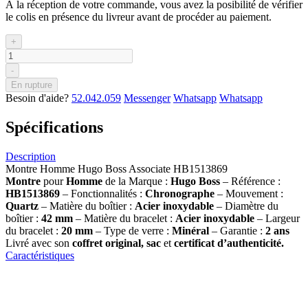
À la réception de votre commande, vous avez la posibilité de vérifier
le colis en présence du livreur avant de procéder au paiement.
+
-
En rupture
Besoin d'aide?
52.042.059
Messenger
Whatsapp
Whatsapp
Spécifications
Description
Montre Homme Hugo Boss Associate HB1513869
Montre
pour
Homme
de la Marque :
Hugo Boss
– Référence :
HB1513869
– Fonctionnalités :
Chronographe
– Mouvement :
Quartz
– Matière du boîtier :
Acier inoxydable
– Diamètre du
boîtier :
42 mm
– Matière du bracelet :
Acier inoxydable
– Largeur
du bracelet :
20 mm
– Type de verre :
Minéral
– Garantie :
2 ans
Livré avec son
coffret original, sac
et
certificat d’authenticité.
Caractéristiques