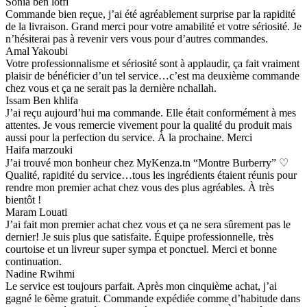
Sonia ben lotfi
Commande bien reçue, j’ai été agréablement surprise par la rapidité
de la livraison. Grand merci pour votre amabilité et votre sériosité. Je
n’hésiterai pas à revenir vers vous pour d’autres commandes.
Amal Yakoubi
Votre professionnalisme et sériosité sont à applaudir, ça fait vraiment
plaisir de bénéficier d’un tel service…c’est ma deuxième commande
chez vous et ça ne serait pas la dernière nchallah.
Issam Ben khlifa
J’ai reçu aujourd’hui ma commande. Elle était conformément à mes
attentes. Je vous remercie vivement pour la qualité du produit mais
aussi pour la perfection du service. À la prochaine. Merci
Haifa marzouki
J’ai trouvé mon bonheur chez MyKenza.tn “Montre Burberry” ♡
Qualité, rapidité du service…tous les ingrédients étaient réunis pour
rendre mon premier achat chez vous des plus agréables. À très
bientôt !
Maram Louati
J’ai fait mon premier achat chez vous et ça ne sera sûrement pas le
dernier! Je suis plus que satisfaite. Équipe professionnelle, très
courtoise et un livreur super sympa et ponctuel. Merci et bonne
continuation.
Nadine Rwihmi
Le service est toujours parfait. Après mon cinquième achat, j’ai
gagné le 6ème gratuit. Commande expédiée comme d’habitude dans