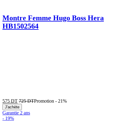
Montre Femme Hugo Boss Hera
HB1502564
575
DT
725
DT
Promotion
-
21%
J'achète
Garantie 2 ans
-
19%