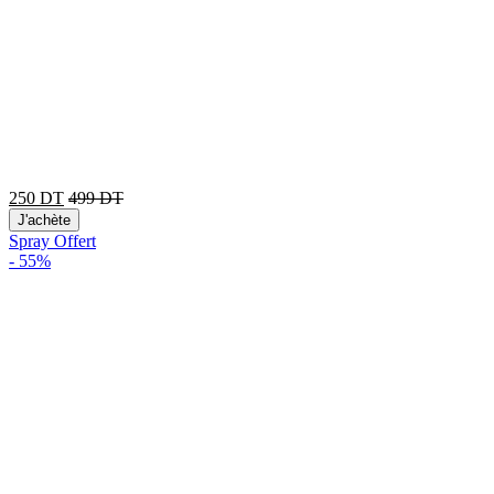
250
DT
499
DT
J'achète
Spray Offert
-
55%