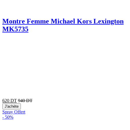
Montre Femme Michael Kors Lexington
MK5735
620
DT
940
DT
J'achète
Spray Offert
-
50%