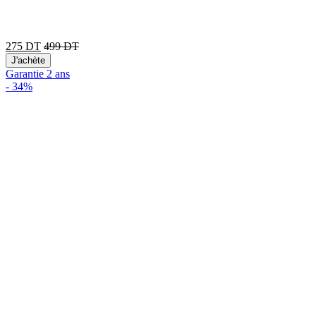
275
DT
499
DT
J'achète
Garantie 2 ans
-
34%