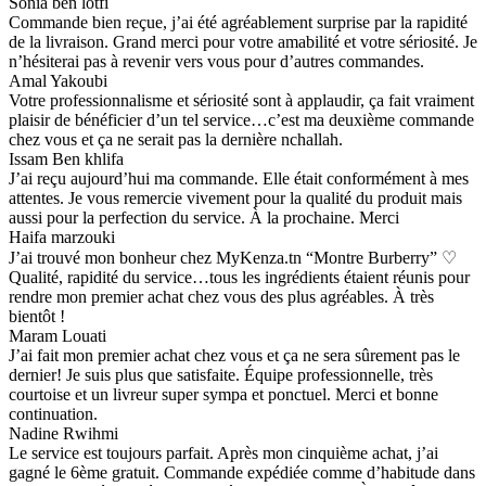
Sonia ben lotfi
Commande bien reçue, j’ai été agréablement surprise par la rapidité
de la livraison. Grand merci pour votre amabilité et votre sériosité. Je
n’hésiterai pas à revenir vers vous pour d’autres commandes.
Amal Yakoubi
Votre professionnalisme et sériosité sont à applaudir, ça fait vraiment
plaisir de bénéficier d’un tel service…c’est ma deuxième commande
chez vous et ça ne serait pas la dernière nchallah.
Issam Ben khlifa
J’ai reçu aujourd’hui ma commande. Elle était conformément à mes
attentes. Je vous remercie vivement pour la qualité du produit mais
aussi pour la perfection du service. À la prochaine. Merci
Haifa marzouki
J’ai trouvé mon bonheur chez MyKenza.tn “Montre Burberry” ♡
Qualité, rapidité du service…tous les ingrédients étaient réunis pour
rendre mon premier achat chez vous des plus agréables. À très
bientôt !
Maram Louati
J’ai fait mon premier achat chez vous et ça ne sera sûrement pas le
dernier! Je suis plus que satisfaite. Équipe professionnelle, très
courtoise et un livreur super sympa et ponctuel. Merci et bonne
continuation.
Nadine Rwihmi
Le service est toujours parfait. Après mon cinquième achat, j’ai
gagné le 6ème gratuit. Commande expédiée comme d’habitude dans