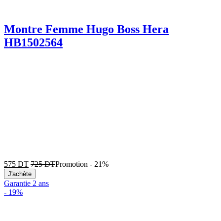
Montre Femme Hugo Boss Hera
HB1502564
575
DT
725
DT
Promotion
-
21%
J'achète
Garantie 2 ans
-
19%