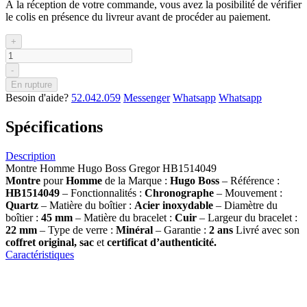
À la réception de votre commande, vous avez la posibilité de vérifier
le colis en présence du livreur avant de procéder au paiement.
+
-
En rupture
Besoin d'aide?
52.042.059
Messenger
Whatsapp
Whatsapp
Spécifications
Description
Montre Homme Hugo Boss Gregor HB1514049
Montre
pour
Homme
de la Marque :
Hugo Boss
– Référence :
HB1514049
– Fonctionnalités :
Chronographe
– Mouvement :
Quartz
– Matière du boîtier :
Acier inoxydable
– Diamètre du
boîtier :
45 mm
– Matière du bracelet :
Cuir
– Largeur du bracelet :
22 mm
– Type de verre :
Minéral
– Garantie :
2 ans
Livré avec son
coffret original, sac
et
certificat d’authenticité.
Caractéristiques