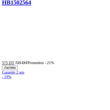
HB1502564
575
DT
725
DT
Promotion
-
21%
J'achète
Garantie 2 ans
-
19%