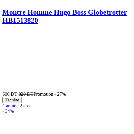
Montre Homme Hugo Boss Globetrotter
HB1513820
600
DT
820
DT
Promotion
-
27%
J'achète
Garantie 2 ans
-
34%