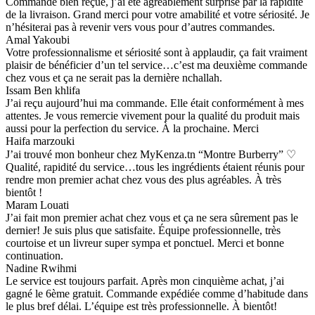
Commande bien reçue, j’ai été agréablement surprise par la rapidité
de la livraison. Grand merci pour votre amabilité et votre sériosité. Je
n’hésiterai pas à revenir vers vous pour d’autres commandes.
Amal Yakoubi
Votre professionnalisme et sériosité sont à applaudir, ça fait vraiment
plaisir de bénéficier d’un tel service…c’est ma deuxième commande
chez vous et ça ne serait pas la dernière nchallah.
Issam Ben khlifa
J’ai reçu aujourd’hui ma commande. Elle était conformément à mes
attentes. Je vous remercie vivement pour la qualité du produit mais
aussi pour la perfection du service. À la prochaine. Merci
Haifa marzouki
J’ai trouvé mon bonheur chez MyKenza.tn “Montre Burberry” ♡
Qualité, rapidité du service…tous les ingrédients étaient réunis pour
rendre mon premier achat chez vous des plus agréables. À très
bientôt !
Maram Louati
J’ai fait mon premier achat chez vous et ça ne sera sûrement pas le
dernier! Je suis plus que satisfaite. Équipe professionnelle, très
courtoise et un livreur super sympa et ponctuel. Merci et bonne
continuation.
Nadine Rwihmi
Le service est toujours parfait. Après mon cinquième achat, j’ai
gagné le 6ème gratuit. Commande expédiée comme d’habitude dans
le plus bref délai. L’équipe est très professionnelle. À bientôt!