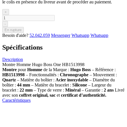
le colis en présence du livreur avant de procéder au paiement.
+
-
En rupture
Besoin d'aide?
52.042.059
Messenger
Whatsapp
Whatsapp
Spécifications
Description
Montre Homme Hugo Boss One HB1513998
Montre
pour
Homme
de la Marque :
Hugo Boss
– Référence :
HB1513998
– Fonctionnalités :
Chronographe
– Mouvement :
Quartz
– Matière du boîtier :
Acier inoxydable
– Diamètre du
boîtier :
44 mm
– Matière du bracelet :
Silicone
– Largeur du
bracelet :
22 mm
– Type de verre :
Minéral
– Garantie :
2 ans
Livré
avec son
coffret original, sac
et
certificat d’authenticité.
Caractéristiques