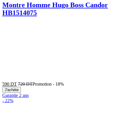
Montre Homme Hugo Boss Candor
HB1514075
590
DT
720
DT
Promotion
-
18%
J'achète
Garantie 2 ans
-
22%