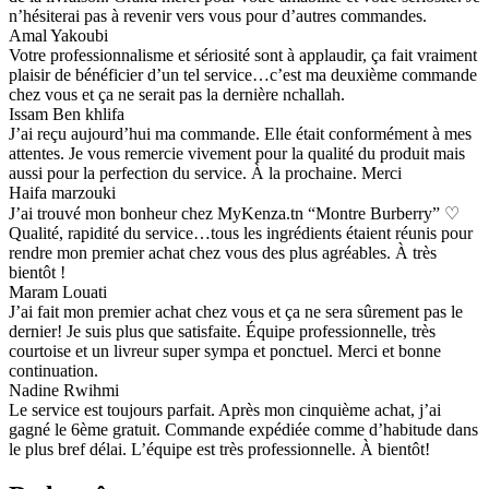
n’hésiterai pas à revenir vers vous pour d’autres commandes.
Amal Yakoubi
Votre professionnalisme et sériosité sont à applaudir, ça fait vraiment
plaisir de bénéficier d’un tel service…c’est ma deuxième commande
chez vous et ça ne serait pas la dernière nchallah.
Issam Ben khlifa
J’ai reçu aujourd’hui ma commande. Elle était conformément à mes
attentes. Je vous remercie vivement pour la qualité du produit mais
aussi pour la perfection du service. À la prochaine. Merci
Haifa marzouki
J’ai trouvé mon bonheur chez MyKenza.tn “Montre Burberry” ♡
Qualité, rapidité du service…tous les ingrédients étaient réunis pour
rendre mon premier achat chez vous des plus agréables. À très
bientôt !
Maram Louati
J’ai fait mon premier achat chez vous et ça ne sera sûrement pas le
dernier! Je suis plus que satisfaite. Équipe professionnelle, très
courtoise et un livreur super sympa et ponctuel. Merci et bonne
continuation.
Nadine Rwihmi
Le service est toujours parfait. Après mon cinquième achat, j’ai
gagné le 6ème gratuit. Commande expédiée comme d’habitude dans
le plus bref délai. L’équipe est très professionnelle. À bientôt!