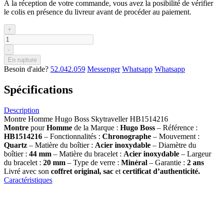
À la réception de votre commande, vous avez la posibilité de vérifier
le colis en présence du livreur avant de procéder au paiement.
+
-
En rupture
Besoin d'aide?
52.042.059
Messenger
Whatsapp
Whatsapp
Spécifications
Description
Montre Homme Hugo Boss Skytraveller HB1514216
Montre
pour
Homme
de la Marque :
Hugo Boss
– Référence :
HB1514216
– Fonctionnalités :
Chronographe
– Mouvement :
Quartz
– Matière du boîtier :
Acier inoxydable
– Diamètre du
boîtier :
44 mm
– Matière du bracelet :
Acier inoxydable
– Largeur
du bracelet :
20 mm
– Type de verre :
Minéral
– Garantie :
2 ans
Livré avec son
coffret original, sac
et
certificat d’authenticité.
Caractéristiques