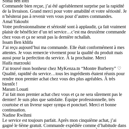
Sonia ben lotfi
Commande bien reçue, j’ai été agréablement surprise par la rapidité
de la livraison. Grand merci pour votre amabilité et votre sériosité. Je
n’hésiterai pas à revenir vers vous pour d’autres commandes.
Amal Yakoubi
Votre professionnalisme et sériosité sont à applaudir, ça fait vraiment
plaisir de bénéficier d’un tel service…c’est ma deuxième commande
chez vous et ça ne serait pas la dernière nchallah.
Issam Ben khlifa
J’ai reçu aujourd’hui ma commande. Elle était conformément à mes
attentes. Je vous remercie vivement pour la qualité du produit mais
aussi pour la perfection du service. À la prochaine. Merci
Haifa marzouki
J’ai trouvé mon bonheur chez MyKenza.tn “Montre Burberry” ♡
Qualité, rapidité du service…tous les ingrédients étaient réunis pour
rendre mon premier achat chez vous des plus agréables. À très
bientôt !
Maram Louati
J’ai fait mon premier achat chez vous et ça ne sera sûrement pas le
dernier! Je suis plus que satisfaite. Équipe professionnelle, très
courtoise et un livreur super sympa et ponctuel. Merci et bonne
continuation.
Nadine Rwihmi
Le service est toujours parfait. Après mon cinquième achat, j’ai
gagné le 6ème gratuit. Commande expédiée comme d’habitude dans