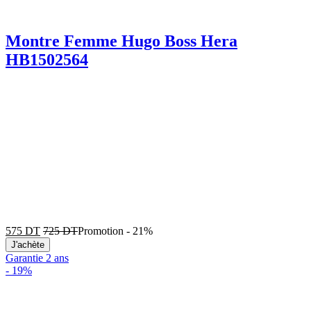
Montre Femme Hugo Boss Hera
HB1502564
575
DT
725
DT
Promotion
-
21%
J'achète
Garantie 2 ans
-
19%