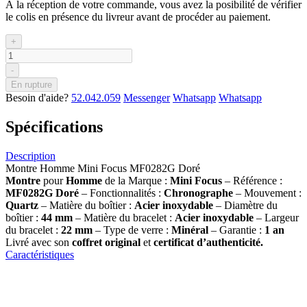
À la réception de votre commande, vous avez la posibilité de vérifier
le colis en présence du livreur avant de procéder au paiement.
+
-
En rupture
Besoin d'aide?
52.042.059
Messenger
Whatsapp
Whatsapp
Spécifications
Description
Montre Homme Mini Focus MF0282G Doré
Montre
pour
Homme
de la Marque :
Mini Focus
– Référence :
MF0282G Doré
– Fonctionnalités :
Chronographe
– Mouvement :
Quartz
– Matière du boîtier :
Acier inoxydable
– Diamètre du
boîtier :
44 mm
– Matière du bracelet :
Acier inoxydable
– Largeur
du bracelet :
22 mm
– Type de verre :
Minéral
– Garantie :
1 an
Livré avec son
coffret original
et
certificat d’authenticité.
Caractéristiques