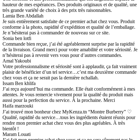
hauteur de mes espérances. Des produits originaux et de qualité, une
très grande variété de choix à des prix très raisonnables.
Lamia Ben Abdallah
Je suis entièrement satisfaite de ce premier achat chez vous. Produit
conforme à la photo, rapidité d’expédition et qualité de l’emballage.
Je n’hésiterai pas à commander de nouveau sur ce site.
Sonia ben lotfi
Commande bien reçue, j’ai été agréablement surprise par la rapidité
de la livraison. Grand merci pour votre amabilité et votre sériosité. Je
n’hésiterai pas à revenir vers vous pour d’autres commandes.
Amal Yakoubi
Votre professionnalisme et sériosité sont à applaudir, ça fait vraiment
plaisir de bénéficier d’un tel service…c’est ma deuxième commande
chez vous et ça ne serait pas la dernière nchallah.
Issam Ben khlifa
J’ai reçu aujourd’hui ma commande. Elle était conformément à mes
attentes. Je vous remercie vivement pour la qualité du produit mais
aussi pour la perfection du service. À la prochaine. Merci
Haifa marzouki
J’ai trouvé mon bonheur chez MyKenza.tn “Montre Burberry” ♡
Qualité, rapidité du service…tous les ingrédients étaient réunis pour
rendre mon premier achat chez vous des plus agréables. À très
bientôt !
Maram Louati
J’ai fait mon premier achat chez vous et ça ne sera sûrement pas le