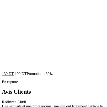
139
DT
199
DT
Promotion
-
30%
En rupture
Avis Clients
Radhwen Abidi
Une sériosité et une professionnalisme qui ont largement déplacé la