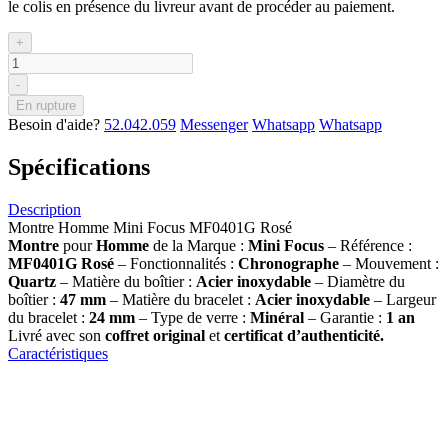
le colis en présence du livreur avant de procéder au paiement.
+
-
En rupture
Besoin d'aide?
52.042.059
Messenger
Whatsapp
Whatsapp
Spécifications
Description
Montre Homme Mini Focus MF0401G Rosé
Montre
pour
Homme
de la Marque :
Mini Focus
– Référence :
MF0401G Rosé
– Fonctionnalités :
Chronographe
– Mouvement :
Quartz
– Matière du boîtier :
Acier inoxydable
– Diamètre du
boîtier :
47 mm
– Matière du bracelet :
Acier inoxydable
– Largeur
du bracelet :
24 mm
– Type de verre :
Minéral
– Garantie :
1 an
Livré avec son
coffret original
et
certificat d’authenticité.
Caractéristiques