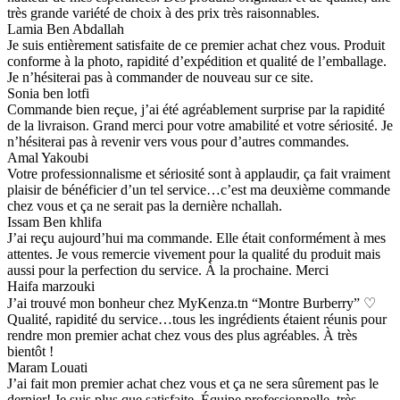
très grande variété de choix à des prix très raisonnables.
Lamia Ben Abdallah
Je suis entièrement satisfaite de ce premier achat chez vous. Produit
conforme à la photo, rapidité d’expédition et qualité de l’emballage.
Je n’hésiterai pas à commander de nouveau sur ce site.
Sonia ben lotfi
Commande bien reçue, j’ai été agréablement surprise par la rapidité
de la livraison. Grand merci pour votre amabilité et votre sériosité. Je
n’hésiterai pas à revenir vers vous pour d’autres commandes.
Amal Yakoubi
Votre professionnalisme et sériosité sont à applaudir, ça fait vraiment
plaisir de bénéficier d’un tel service…c’est ma deuxième commande
chez vous et ça ne serait pas la dernière nchallah.
Issam Ben khlifa
J’ai reçu aujourd’hui ma commande. Elle était conformément à mes
attentes. Je vous remercie vivement pour la qualité du produit mais
aussi pour la perfection du service. À la prochaine. Merci
Haifa marzouki
J’ai trouvé mon bonheur chez MyKenza.tn “Montre Burberry” ♡
Qualité, rapidité du service…tous les ingrédients étaient réunis pour
rendre mon premier achat chez vous des plus agréables. À très
bientôt !
Maram Louati
J’ai fait mon premier achat chez vous et ça ne sera sûrement pas le
dernier! Je suis plus que satisfaite. Équipe professionnelle, très