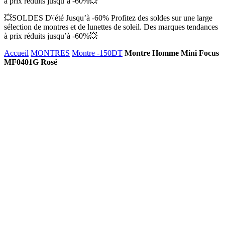
à prix réduits jusqu’à -60%💥
💥SOLDES D\'été Jusqu’à -60% Profitez des soldes sur une large
sélection de montres et de lunettes de soleil. Des marques tendances
à prix réduits jusqu’à -60%💥
Accueil
MONTRES
Montre -150DT
Montre Homme Mini Focus
MF0401G Rosé