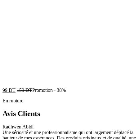
99
DT
159
DT
Promotion
-
38%
En rupture
Avis Clients
Radhwen Abidi
Une sériosité et une professionnalisme qui ont largement déplacé la
hauteur de mes espérances. Des produits originaux et de qualité, une