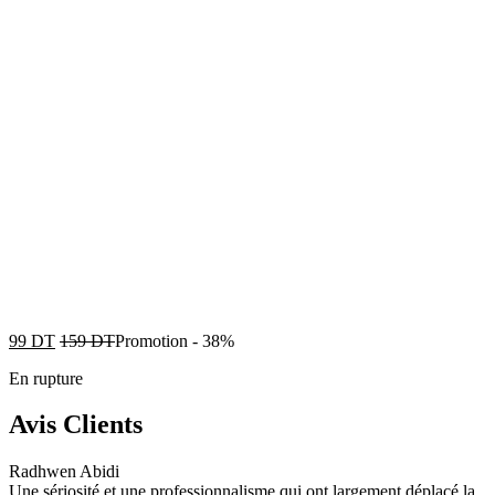
99
DT
159
DT
Promotion
-
38%
En rupture
Avis Clients
Radhwen Abidi
Une sériosité et une professionnalisme qui ont largement déplacé la