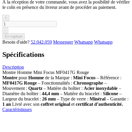
À la réception de votre commande, vous avez la posibilité de vérifier
le colis en présence du livreur avant de procéder au paiement.
+
-
En rupture
Besoin d'aide?
52.042.059
Messenger
Whatsapp
Whatsapp
Spécifications
Description
Montre Homme Mini Focus MF0417G Rouge
Montre
pour
Homme
de la Marque :
Mini Focus
– Référence :
MF0417G Rouge
– Fonctionnalités :
Chronographe
–
Mouvement :
Quartz
– Matière du boîtier :
Acier inoxydable
–
Diamètre du boîtier :
44,4 mm
– Matière du bracelet :
Silicone
–
Largeur du bracelet :
26 mm
– Type de verre :
Minéral
– Garantie :
1 an
Livré avec son
coffret original
et
certificat d’authenticité.
Caractéristiques