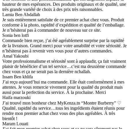
hauteur de mes espérances. Des produits originaux et de qualité, une
très grande variété de choix à des prix très raisonnables.
Lamia Ben Abdallah
Je suis entièrement satisfaite de ce premier achat chez vous. Produit
conforme à la photo, rapidité d’expédition et qualité de l’emballage.
Je n’hésiterai pas à commander de nouveau sur ce site.
Sonia ben lotfi
Commande bien reçue, j’ai été agréablement surprise par la rapidité
de la livraison. Grand merci pour votre amabilité et votre sériosité. Je
n’hésiterai pas à revenir vers vous pour d’autres commandes.
Amal Yakoubi
Votre professionnalisme et sériosité sont à applaudir, ça fait vraiment
plaisir de bénéficier d’un tel service…c’est ma deuxième commande
chez vous et ça ne serait pas la dernière nchallah.
Issam Ben khlifa
J’ai reçu aujourd’hui ma commande. Elle était conformément à mes
attentes. Je vous remercie vivement pour la qualité du produit mais
aussi pour la perfection du service. À la prochaine. Merci
Haifa marzouki
J’ai trouvé mon bonheur chez MyKenza.tn “Montre Burberry” ♡
Qualité, rapidité du service…tous les ingrédients étaient réunis pour
rendre mon premier achat chez vous des plus agréables. À très
bientôt !
Maram Louati
J’ai fait mon premier achat chez vous et ça ne sera sûrement pas le