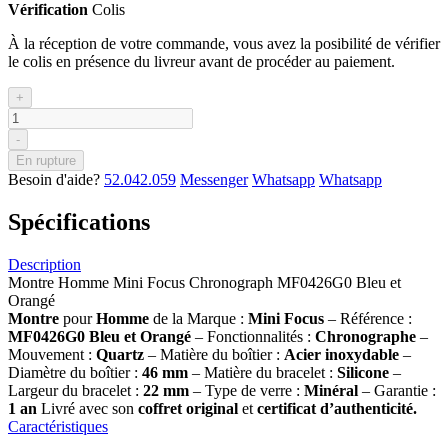
Vérification
Colis
À la réception de votre commande, vous avez la posibilité de vérifier
le colis en présence du livreur avant de procéder au paiement.
+
-
En rupture
Besoin d'aide?
52.042.059
Messenger
Whatsapp
Whatsapp
Spécifications
Description
Montre Homme Mini Focus Chronograph MF0426G0 Bleu et
Orangé
Montre
pour
Homme
de la Marque :
Mini Focus
– Référence :
MF0426G0 Bleu et Orangé
– Fonctionnalités :
Chronographe
–
Mouvement :
Quartz
– Matière du boîtier :
Acier inoxydable
–
Diamètre du boîtier :
46 mm
– Matière du bracelet :
Silicone
–
Largeur du bracelet :
22 mm
– Type de verre :
Minéral
– Garantie :
1 an
Livré avec son
coffret original
et
certificat d’authenticité.
Caractéristiques