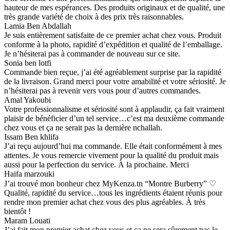
hauteur de mes espérances. Des produits originaux et de qualité, une
très grande variété de choix à des prix très raisonnables.
Lamia Ben Abdallah
Je suis entièrement satisfaite de ce premier achat chez vous. Produit
conforme à la photo, rapidité d’expédition et qualité de l’emballage.
Je n’hésiterai pas à commander de nouveau sur ce site.
Sonia ben lotfi
Commande bien reçue, j’ai été agréablement surprise par la rapidité
de la livraison. Grand merci pour votre amabilité et votre sériosité. Je
n’hésiterai pas à revenir vers vous pour d’autres commandes.
Amal Yakoubi
Votre professionnalisme et sériosité sont à applaudir, ça fait vraiment
plaisir de bénéficier d’un tel service…c’est ma deuxième commande
chez vous et ça ne serait pas la dernière nchallah.
Issam Ben khlifa
J’ai reçu aujourd’hui ma commande. Elle était conformément à mes
attentes. Je vous remercie vivement pour la qualité du produit mais
aussi pour la perfection du service. À la prochaine. Merci
Haifa marzouki
J’ai trouvé mon bonheur chez MyKenza.tn “Montre Burberry” ♡
Qualité, rapidité du service…tous les ingrédients étaient réunis pour
rendre mon premier achat chez vous des plus agréables. À très
bientôt !
Maram Louati
J’ai fait mon premier achat chez vous et ça ne sera sûrement pas le