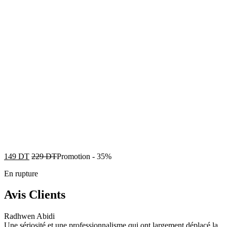
149
DT
229
DT
Promotion
-
35%
En rupture
Avis Clients
Radhwen Abidi
Une sériosité et une professionnalisme qui ont largement déplacé la