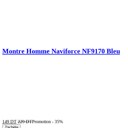
Montre Homme Naviforce NF9170 Bleu
149
DT
229
DT
Promotion
-
35%
J'achète