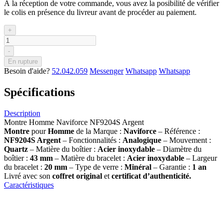
À la réception de votre commande, vous avez la posibilité de vérifier
le colis en présence du livreur avant de procéder au paiement.
+
-
En rupture
Besoin d'aide?
52.042.059
Messenger
Whatsapp
Whatsapp
Spécifications
Description
Montre Homme Naviforce NF9204S Argent
Montre
pour
Homme
de la Marque :
Naviforce
– Référence :
NF9204S Argent
– Fonctionnalités :
Analogique
– Mouvement :
Quartz
– Matière du boîtier :
Acier inoxydable
– Diamètre du
boîtier :
43 mm
– Matière du bracelet :
Acier inoxydable
– Largeur
du bracelet :
20 mm
– Type de verre :
Minéral
– Garantie :
1 an
Livré avec son
coffret original
et
certificat d’authenticité.
Caractéristiques