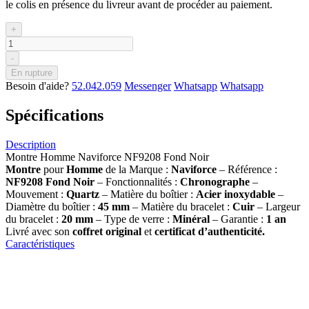
le colis en présence du livreur avant de procéder au paiement.
+
-
En rupture
Besoin d'aide?
52.042.059
Messenger
Whatsapp
Whatsapp
Spécifications
Description
Montre Homme Naviforce NF9208 Fond Noir
Montre
pour
Homme
de la Marque :
Naviforce
– Référence :
NF9208 Fond Noir
– Fonctionnalités :
Chronographe
–
Mouvement :
Quartz
– Matière du boîtier :
Acier inoxydable
–
Diamètre du boîtier :
45 mm
– Matière du bracelet :
Cuir
– Largeur
du bracelet :
20 mm
– Type de verre :
Minéral
– Garantie :
1 an
Livré avec son
coffret original
et
certificat d’authenticité.
Caractéristiques