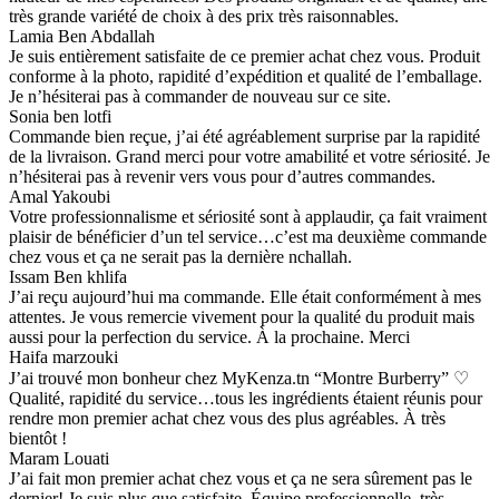
très grande variété de choix à des prix très raisonnables.
Lamia Ben Abdallah
Je suis entièrement satisfaite de ce premier achat chez vous. Produit
conforme à la photo, rapidité d’expédition et qualité de l’emballage.
Je n’hésiterai pas à commander de nouveau sur ce site.
Sonia ben lotfi
Commande bien reçue, j’ai été agréablement surprise par la rapidité
de la livraison. Grand merci pour votre amabilité et votre sériosité. Je
n’hésiterai pas à revenir vers vous pour d’autres commandes.
Amal Yakoubi
Votre professionnalisme et sériosité sont à applaudir, ça fait vraiment
plaisir de bénéficier d’un tel service…c’est ma deuxième commande
chez vous et ça ne serait pas la dernière nchallah.
Issam Ben khlifa
J’ai reçu aujourd’hui ma commande. Elle était conformément à mes
attentes. Je vous remercie vivement pour la qualité du produit mais
aussi pour la perfection du service. À la prochaine. Merci
Haifa marzouki
J’ai trouvé mon bonheur chez MyKenza.tn “Montre Burberry” ♡
Qualité, rapidité du service…tous les ingrédients étaient réunis pour
rendre mon premier achat chez vous des plus agréables. À très
bientôt !
Maram Louati
J’ai fait mon premier achat chez vous et ça ne sera sûrement pas le
dernier! Je suis plus que satisfaite. Équipe professionnelle, très