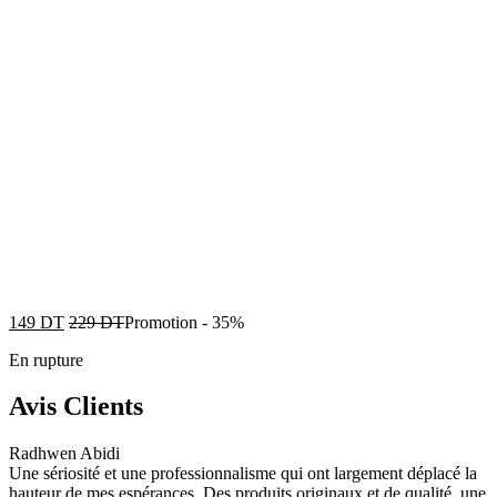
149
DT
229
DT
Promotion
-
35%
En rupture
Avis Clients
Radhwen Abidi
Une sériosité et une professionnalisme qui ont largement déplacé la
hauteur de mes espérances. Des produits originaux et de qualité, une