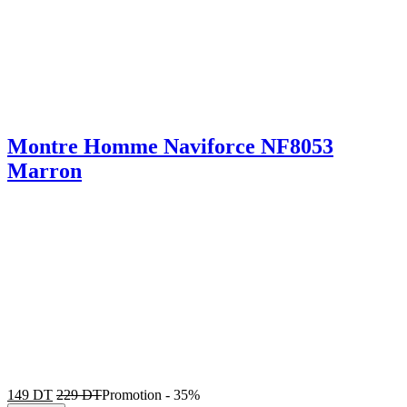
Montre Homme Naviforce NF8053
Marron
149
DT
229
DT
Promotion
-
35%