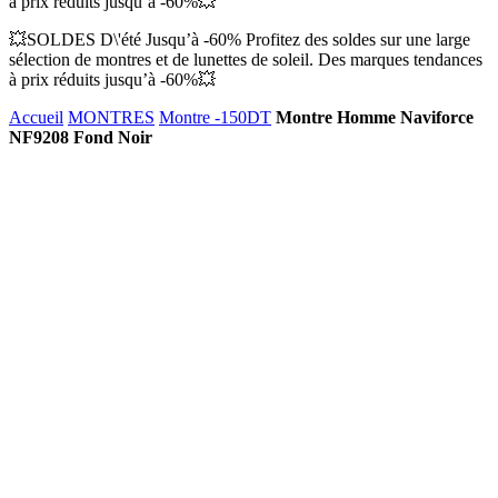
à prix réduits jusqu’à -60%💥
💥SOLDES D\'été Jusqu’à -60% Profitez des soldes sur une large
sélection de montres et de lunettes de soleil. Des marques tendances
à prix réduits jusqu’à -60%💥
Accueil
MONTRES
Montre -150DT
Montre Homme Naviforce
NF9208 Fond Noir