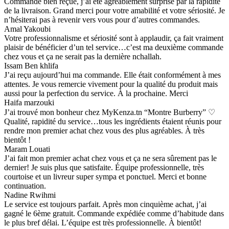
Commande bien reçue, j’ai été agréablement surprise par la rapidité
de la livraison. Grand merci pour votre amabilité et votre sériosité. Je
n’hésiterai pas à revenir vers vous pour d’autres commandes.
Amal Yakoubi
Votre professionnalisme et sériosité sont à applaudir, ça fait vraiment
plaisir de bénéficier d’un tel service…c’est ma deuxième commande
chez vous et ça ne serait pas la dernière nchallah.
Issam Ben khlifa
J’ai reçu aujourd’hui ma commande. Elle était conformément à mes
attentes. Je vous remercie vivement pour la qualité du produit mais
aussi pour la perfection du service. À la prochaine. Merci
Haifa marzouki
J’ai trouvé mon bonheur chez MyKenza.tn “Montre Burberry” ♡
Qualité, rapidité du service…tous les ingrédients étaient réunis pour
rendre mon premier achat chez vous des plus agréables. À très
bientôt !
Maram Louati
J’ai fait mon premier achat chez vous et ça ne sera sûrement pas le
dernier! Je suis plus que satisfaite. Équipe professionnelle, très
courtoise et un livreur super sympa et ponctuel. Merci et bonne
continuation.
Nadine Rwihmi
Le service est toujours parfait. Après mon cinquième achat, j’ai
gagné le 6ème gratuit. Commande expédiée comme d’habitude dans
le plus bref délai. L’équipe est très professionnelle. À bientôt!