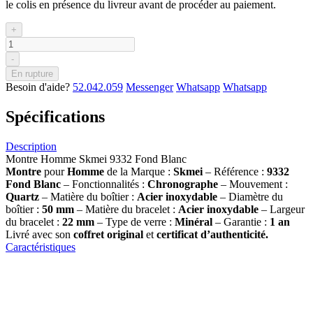
le colis en présence du livreur avant de procéder au paiement.
+
-
En rupture
Besoin d'aide?
52.042.059
Messenger
Whatsapp
Whatsapp
Spécifications
Description
Montre Homme Skmei 9332 Fond Blanc
Montre
pour
Homme
de la Marque :
Skmei
– Référence :
9332
Fond Blanc
– Fonctionnalités :
Chronographe
– Mouvement :
Quartz
– Matière du boîtier :
Acier inoxydable
– Diamètre du
boîtier :
50 mm
– Matière du bracelet :
Acier inoxydable
– Largeur
du bracelet :
22 mm
– Type de verre :
Minéral
– Garantie :
1 an
Livré avec son
coffret original
et
certificat d’authenticité.
Caractéristiques