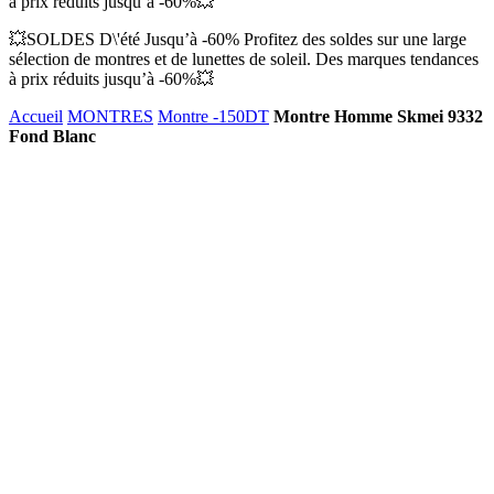
à prix réduits jusqu’à -60%💥
💥SOLDES D\'été Jusqu’à -60% Profitez des soldes sur une large
sélection de montres et de lunettes de soleil. Des marques tendances
à prix réduits jusqu’à -60%💥
Accueil
MONTRES
Montre -150DT
Montre Homme Skmei 9332
Fond Blanc