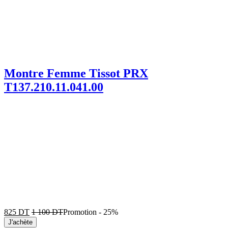
Montre Femme Tissot PRX
T137.210.11.041.00
825
DT
1 100
DT
Promotion
-
25%
J'achète