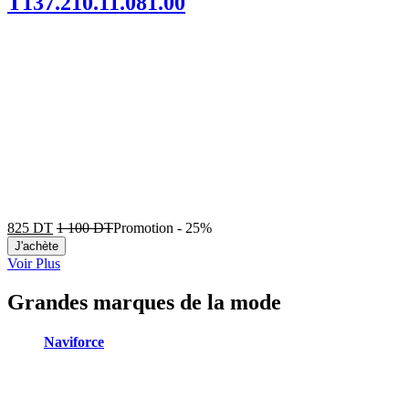
T137.210.11.081.00
825
DT
1 100
DT
Promotion
-
25%
J'achète
Voir Plus
Grandes marques de la mode
Naviforce