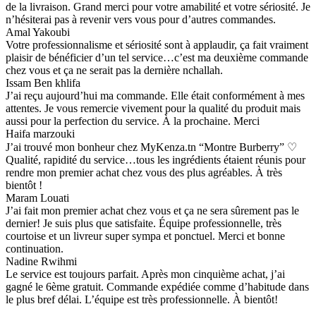
de la livraison. Grand merci pour votre amabilité et votre sériosité. Je
n’hésiterai pas à revenir vers vous pour d’autres commandes.
Amal Yakoubi
Votre professionnalisme et sériosité sont à applaudir, ça fait vraiment
plaisir de bénéficier d’un tel service…c’est ma deuxième commande
chez vous et ça ne serait pas la dernière nchallah.
Issam Ben khlifa
J’ai reçu aujourd’hui ma commande. Elle était conformément à mes
attentes. Je vous remercie vivement pour la qualité du produit mais
aussi pour la perfection du service. À la prochaine. Merci
Haifa marzouki
J’ai trouvé mon bonheur chez MyKenza.tn “Montre Burberry” ♡
Qualité, rapidité du service…tous les ingrédients étaient réunis pour
rendre mon premier achat chez vous des plus agréables. À très
bientôt !
Maram Louati
J’ai fait mon premier achat chez vous et ça ne sera sûrement pas le
dernier! Je suis plus que satisfaite. Équipe professionnelle, très
courtoise et un livreur super sympa et ponctuel. Merci et bonne
continuation.
Nadine Rwihmi
Le service est toujours parfait. Après mon cinquième achat, j’ai
gagné le 6ème gratuit. Commande expédiée comme d’habitude dans
le plus bref délai. L’équipe est très professionnelle. À bientôt!