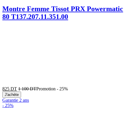
Montre Femme Tissot PRX Powermatic
80 T137.207.11.351.00
825
DT
1 100
DT
Promotion
-
25%
J'achète
Garantie 2 ans
-
25%