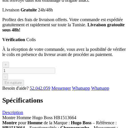
soit renvoyé dans son emballage d'origine intact.
Livraison
Gratuite
24h/48h
Profitez des frais de livraison offerts. Votre commande est expédiée
gratuitement et rapidement sur toute la Tunisie.
Livraison gratouite
sous 48h!
Vérification
Colis
À la réception de votre commande, vous avez la posibilité de vérifier
le colis en présence du livreur avant de procéder au paiement.
+
-
En rupture
Besoin d'aide?
52.042.059
Messenger
Whatsapp
Whatsapp
Spécifications
Description
Montre Homme Hugo Boss HB1513664
Montre
pour
Homme
de la Marque :
Hugo Boss
– Référence :
HB1513664
– Fonctionnalités :
Chronographe
– Mouvement :