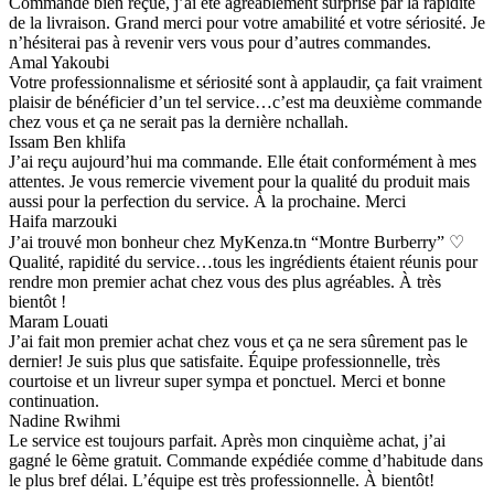
Commande bien reçue, j’ai été agréablement surprise par la rapidité
de la livraison. Grand merci pour votre amabilité et votre sériosité. Je
n’hésiterai pas à revenir vers vous pour d’autres commandes.
Amal Yakoubi
Votre professionnalisme et sériosité sont à applaudir, ça fait vraiment
plaisir de bénéficier d’un tel service…c’est ma deuxième commande
chez vous et ça ne serait pas la dernière nchallah.
Issam Ben khlifa
J’ai reçu aujourd’hui ma commande. Elle était conformément à mes
attentes. Je vous remercie vivement pour la qualité du produit mais
aussi pour la perfection du service. À la prochaine. Merci
Haifa marzouki
J’ai trouvé mon bonheur chez MyKenza.tn “Montre Burberry” ♡
Qualité, rapidité du service…tous les ingrédients étaient réunis pour
rendre mon premier achat chez vous des plus agréables. À très
bientôt !
Maram Louati
J’ai fait mon premier achat chez vous et ça ne sera sûrement pas le
dernier! Je suis plus que satisfaite. Équipe professionnelle, très
courtoise et un livreur super sympa et ponctuel. Merci et bonne
continuation.
Nadine Rwihmi
Le service est toujours parfait. Après mon cinquième achat, j’ai
gagné le 6ème gratuit. Commande expédiée comme d’habitude dans
le plus bref délai. L’équipe est très professionnelle. À bientôt!