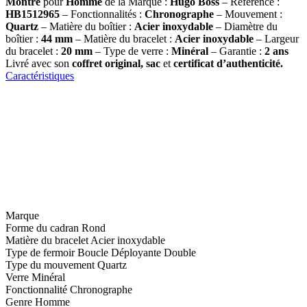
Montre
pour
Homme
de la Marque :
Hugo Boss
– Référence :
HB1512965
– Fonctionnalités :
Chronographe
– Mouvement :
Quartz
– Matière du boîtier :
Acier inoxydable
– Diamètre du
boîtier :
44 mm
– Matière du bracelet :
Acier inoxydable
– Largeur
du bracelet :
20 mm
– Type de verre :
Minéral
– Garantie :
2 ans
Livré avec son
coffret original, sac
et
certificat d’authenticité.
Caractéristiques
Marque
Forme du cadran
Rond
Matière du bracelet
Acier inoxydable
Type de fermoir
Boucle Déployante Double
Type du mouvement
Quartz
Verre
Minéral
Fonctionnalité
Chronographe
Genre
Homme