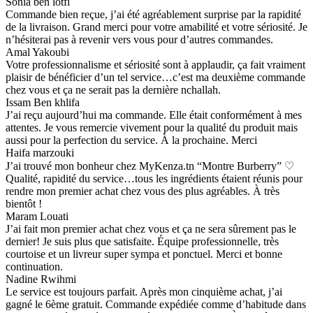
Sonia ben lotfi
Commande bien reçue, j’ai été agréablement surprise par la rapidité
de la livraison. Grand merci pour votre amabilité et votre sériosité. Je
n’hésiterai pas à revenir vers vous pour d’autres commandes.
Amal Yakoubi
Votre professionnalisme et sériosité sont à applaudir, ça fait vraiment
plaisir de bénéficier d’un tel service…c’est ma deuxième commande
chez vous et ça ne serait pas la dernière nchallah.
Issam Ben khlifa
J’ai reçu aujourd’hui ma commande. Elle était conformément à mes
attentes. Je vous remercie vivement pour la qualité du produit mais
aussi pour la perfection du service. À la prochaine. Merci
Haifa marzouki
J’ai trouvé mon bonheur chez MyKenza.tn “Montre Burberry” ♡
Qualité, rapidité du service…tous les ingrédients étaient réunis pour
rendre mon premier achat chez vous des plus agréables. À très
bientôt !
Maram Louati
J’ai fait mon premier achat chez vous et ça ne sera sûrement pas le
dernier! Je suis plus que satisfaite. Équipe professionnelle, très
courtoise et un livreur super sympa et ponctuel. Merci et bonne
continuation.
Nadine Rwihmi
Le service est toujours parfait. Après mon cinquième achat, j’ai
gagné le 6ème gratuit. Commande expédiée comme d’habitude dans