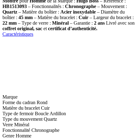
Montre
pour
Homme
de la Marque :
Hugo Boss
– Référence :
HB1513093
– Fonctionnalités :
Chronographe
– Mouvement :
Quartz
– Matière du boîtier :
Acier inoxydable
– Diamètre du
boîtier :
45 mm
– Matière du bracelet :
Cuir
– Largeur du bracelet :
22 mm
– Type de verre :
Minéral
– Garantie :
2 ans
Livré avec son
coffret original, sac
et
certificat d’authenticité.
Caractéristiques
Marque
Forme du cadran
Rond
Matière du bracelet
Cuir
Type de fermoir
Boucle Ardillon
Type du mouvement
Quartz
Verre
Minéral
Fonctionnalité
Chronographe
Genre
Homme