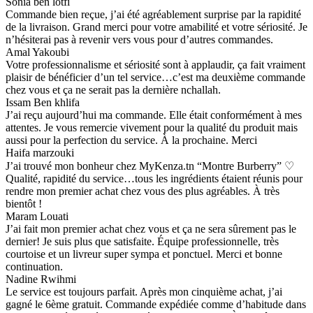
Sonia ben lotfi
Commande bien reçue, j’ai été agréablement surprise par la rapidité
de la livraison. Grand merci pour votre amabilité et votre sériosité. Je
n’hésiterai pas à revenir vers vous pour d’autres commandes.
Amal Yakoubi
Votre professionnalisme et sériosité sont à applaudir, ça fait vraiment
plaisir de bénéficier d’un tel service…c’est ma deuxième commande
chez vous et ça ne serait pas la dernière nchallah.
Issam Ben khlifa
J’ai reçu aujourd’hui ma commande. Elle était conformément à mes
attentes. Je vous remercie vivement pour la qualité du produit mais
aussi pour la perfection du service. À la prochaine. Merci
Haifa marzouki
J’ai trouvé mon bonheur chez MyKenza.tn “Montre Burberry” ♡
Qualité, rapidité du service…tous les ingrédients étaient réunis pour
rendre mon premier achat chez vous des plus agréables. À très
bientôt !
Maram Louati
J’ai fait mon premier achat chez vous et ça ne sera sûrement pas le
dernier! Je suis plus que satisfaite. Équipe professionnelle, très
courtoise et un livreur super sympa et ponctuel. Merci et bonne
continuation.
Nadine Rwihmi
Le service est toujours parfait. Après mon cinquième achat, j’ai
gagné le 6ème gratuit. Commande expédiée comme d’habitude dans