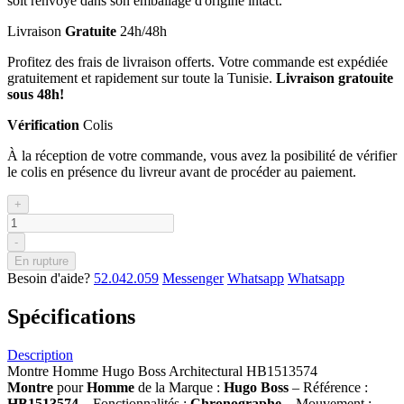
soit renvoyé dans son emballage d'origine intact.
Livraison
Gratuite
24h/48h
Profitez des frais de livraison offerts. Votre commande est expédiée
gratuitement et rapidement sur toute la Tunisie.
Livraison gratouite
sous 48h!
Vérification
Colis
À la réception de votre commande, vous avez la posibilité de vérifier
le colis en présence du livreur avant de procéder au paiement.
+
-
En rupture
Besoin d'aide?
52.042.059
Messenger
Whatsapp
Whatsapp
Spécifications
Description
Montre Homme Hugo Boss Architectural HB1513574
Montre
pour
Homme
de la Marque :
Hugo Boss
– Référence :
HB1513574
– Fonctionnalités :
Chronographe
– Mouvement :