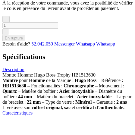
À la réception de votre commande, vous avez la posibilité de vérifier
le colis en présence du livreur avant de procéder au paiement.
+
-
En rupture
Besoin d'aide?
52.042.059
Messenger
Whatsapp
Whatsapp
Spécifications
Description
Montre Homme Hugo Boss Trophy HB1513630
Montre
pour
Homme
de la Marque :
Hugo Boss
– Référence :
HB1513630
– Fonctionnalités :
Chronographe
– Mouvement :
Quartz
– Matière du boîtier :
Acier inoxydable
– Diamètre du
boîtier :
44 mm
– Matière du bracelet :
Acier inoxydable
– Largeur
du bracelet :
22 mm
– Type de verre :
Minéral
– Garantie :
2 ans
Livré avec son
coffret original, sac
et
certificat d’authenticité.
Caractéristiques