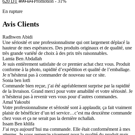
620
DT
899
DT
Promotion
-
31%
En rupture
Avis Clients
Radhwen Abidi
Une sériosité et une professionnalisme qui ont largement déplacé la
hauteur de mes espérances. Des produits originaux et de qualité, une
très grande variété de choix à des prix très raisonnables.
Lamia Ben Abdallah
Je suis entièrement satisfaite de ce premier achat chez vous. Produit
conforme à la photo, rapidité d’expédition et qualité de l’emballage.
Je n’hésiterai pas à commander de nouveau sur ce site.
Sonia ben lotfi
Commande bien reçue, j’ai été agréablement surprise par la rapidité
de la livraison. Grand merci pour votre amabilité et votre sériosité. Je
n’hésiterai pas à revenir vers vous pour d’autres commandes.
Amal Yakoubi
Votre professionnalisme et sériosité sont à applaudir, ça fait vraiment
plaisir de bénéficier d’un tel service…c’est ma deuxième commande
chez vous et ça ne serait pas la dernière nchallah.
Issam Ben khlifa
J’ai reçu aujourd’hui ma commande. Elle était conformément à mes
attentes. Je vous remercie vivement pour la qualité du produit mais